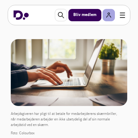
Bliv medlem
Arbejdsgiveren har pligt til at betale for medarbejderens skærmbriller,
når medarbejderen arbejder en ikke ubetydelig del af sin normale
arbejdstid ved en skærm.
Foto: Colourbox