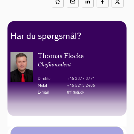
Har du spørgsmål?
Thomas Fløcke
Chefkonsulent
Direkte
+45 3377 3771
Mobil
+45 5213 2405
E-mail
thfl@di.dk