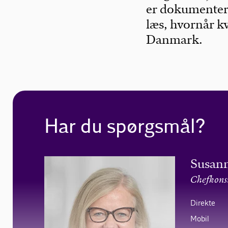
er dokumentere
læs, hvornår kv
Danmark.
Har du spørgsmål?
Susann
Chefkons
Direkte
Mobil