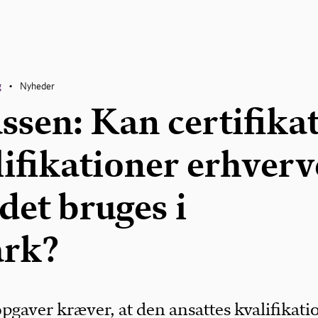
g
Nyheder
•
ssen: Kan certifika
lifikationer erhverv
det bruges i
rk?
pgaver kræver, at den ansattes kvalifikati