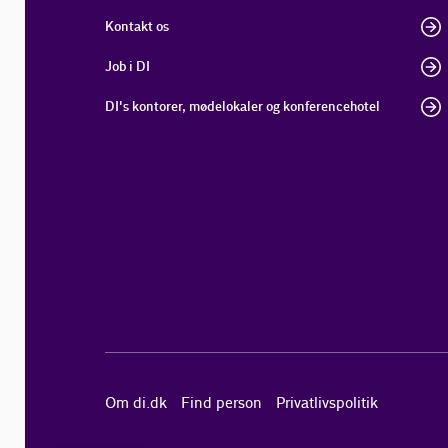
Kontakt os
Job i DI
DI's kontorer, mødelokaler og konferencehotel
Om di.dk
Find person
Privatlivspolitik