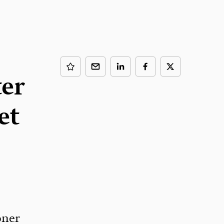
ter
et
oner