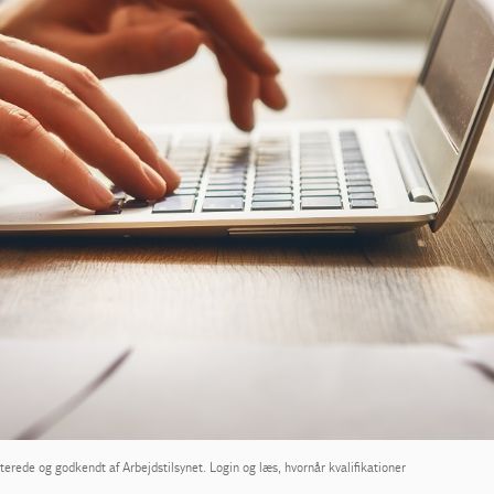
erede og godkendt af Arbejdstilsynet. Login og læs, hvornår kvalifikationer