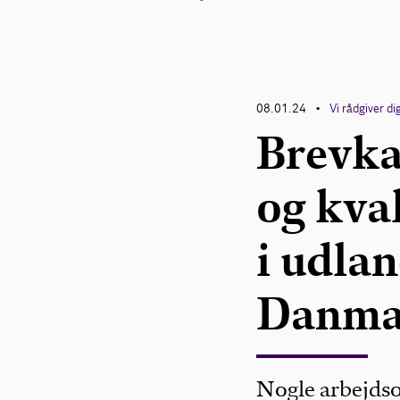
08.01.24
Vi rådgiver di
•
Brevka
og kva
i udlan
Danma
Nogle arbejdso