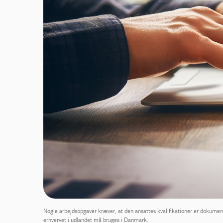
Nogle arbejdsopgaver kræver, at den ansattes kvalifikationer er dokument
erhvervet i udlandet må bruges i Danmark.