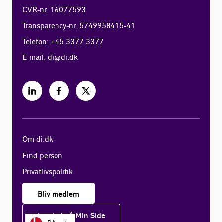
CVR-nr. 16077593
Transparency-nr. 5749958415-41
Telefon: +45 3377 3377
E-mail:
di@di.dk
Om di.dk
Find person
Privatlivspolitik
Bliv medlem
Log ind på Min Side