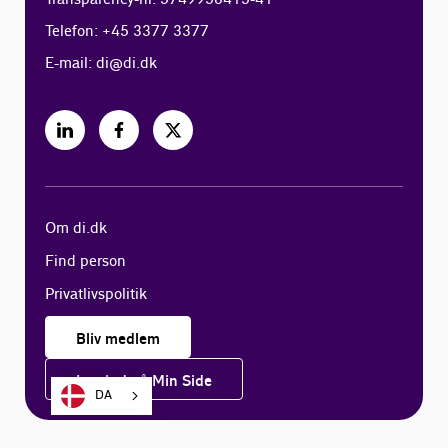
Telefon: +45 3377 3377
E-mail:
di@di.dk
Om di.dk
Find person
Privatlivspolitik
Bliv medlem
Log ind på Min Side
DA