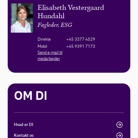
Elisabeth Vestergaard
Hundahl
Fagleder, ESG
Direkte
+45 3377 4529
Mobil
+45 9391 7173
Send e-mail til
medarbejder
OM DI
Hvad er DI
Kontakt os