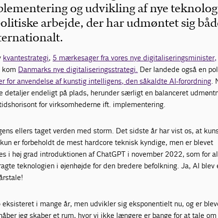
lementering og udvikling af nye teknolog
olitiske arbejde, der har udmøntet sig båd
ternationalt.
y
kvantestrategi
,
5 mærkesager fra vores nye
digitaliseringsminister,
ng kom
Danmarks nye digitaliseringsstrategi.
Der landede også en pol
er for anvendelse af kunstig intelligens, den såkaldte AI-forordning
.
te detaljer endeligt på plads, herunder særligt en balanceret udmøntn
idshorisont for virksomhederne ift. implementering.
gens ellers taget verden med storm. Det sidste år har vist os, at kun
 kun er forbeholdt de mest hardcore teknisk kyndige, men er blevet
es i høj grad introduktionen af ChatGPT i november 2022, som for al
ragte teknologien i øjenhøjde for den bredere befolkning. Ja, AI blev
årstale!
o eksisteret i mange år, men udvikler sig eksponentielt nu, og er blev
 håber jeg skaber et rum, hvor vi ikke længere er bange for at tale om