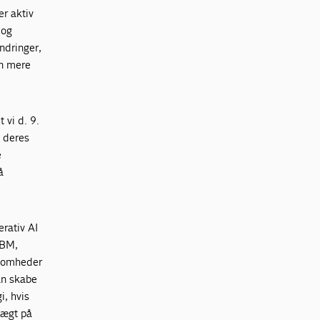
er aktiv
 og
ndringer,
en mere
 vi d. 9.
e deres
e
å
erativ AI
IBM,
ksomheder
an skabe
i, hvis
vægt på