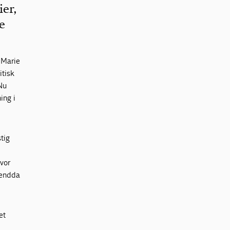
ier,
e
Marie
itisk
Nu
ing i
stig
vor
 endda
et