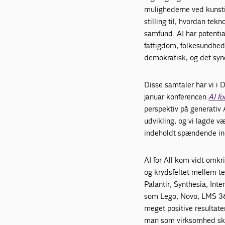
mulighederne ved kunstig
stilling til, hvordan tek
samfund. AI har potentia
fattigdom, folkesundhed
demokratisk, og det syn
Disse samtaler har vi i D
januar konferencen
AI fo
perspektiv på generativ
udvikling, og vi lagde v
indeholdt spændende indl
AI for All kom vidt omkri
og krydsfeltet mellem te
Palantir, Synthesia, Int
som Lego, Novo, LMS 365
meget positive resultate
man som virksomhed skal