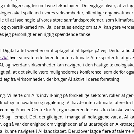
 intelligens og tør omfavne teknologien. Det vigtige bliver, at vi tag
nologien skal spille ind i vores virksomheder, offentlige organisationer
le til at løse nogle af vores store samfundsproblemer, som klimafora
 og cybersikkerhed mv. Ja, der tales endog om at AI kan gøre verd
es jeg personligt er en rigtig spændende tanke.
I Digital altid været enormt optaget af at hjælpe på vej. Derfor afholdt
r All
,
hvor vi inviterede førende, internationale AI-eksperter til at giv
 AI, og hvordan virksomheder kan navigere i den hastige teknologisk
ægt på, at det skulle være mulighedernes konference, som derfor ogs
æg fra virksomheder, der bruger AI aktivt i deres forretning
ng. Vi lærte om AI’s indvirkning på forskellige sektorer, rollen af gen
knologi, innovation og regulering. Vi havde internationale talere fra 
ercom og Pioneer Centre for AI, og inspirerende cases fra danske vir
 og Hempel. Det, der gik igen, i mange af indlæggene var, at AI k
r, og så var der enighed om vigtigheden af at udarbejde en AI-strateg
 kunne navigere i AI-landskabet. Derudover lagde flere af talerne 