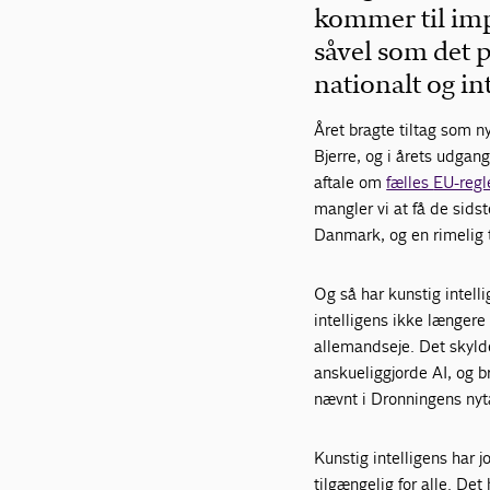
kommer til imp
såvel som det p
nationalt og in
Året bragte tiltag som
n
Bjerre
, og i årets udga
aftale om
fælles
EU-regl
mangler vi at få de sids
Danmark, og en rimelig t
Og så har kunstig intelli
intelligens ikke længere
allemandseje. Det skyld
anskueliggjorde AI, og b
nævnt i Dronningens nyt
Kunstig intelligens har j
tilgængelig for alle. Det