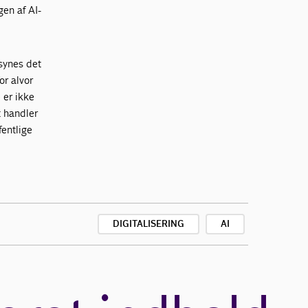
gen af AI-
 synes det
or alvor
 er ikke
t handler
fentlige
DIGITALISERING
AI