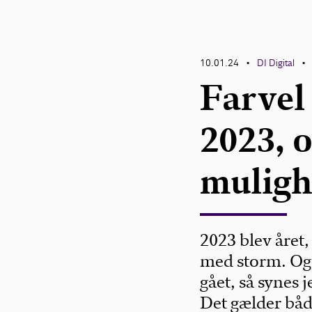
10.01.24
DI Digital
•
•
Farvel
2023, 
muligh
2023 blev året
med storm. Og h
gået, så synes 
Det gælder båd