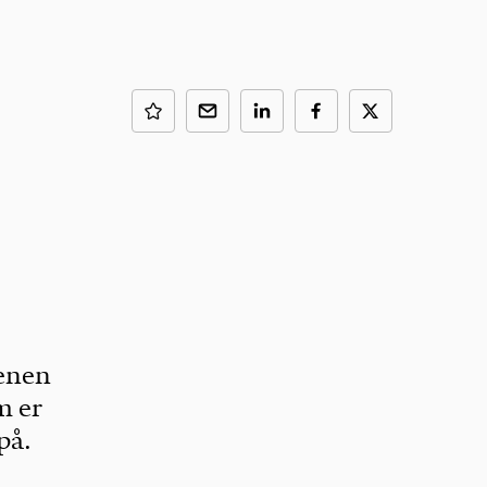
denen
m er
på.