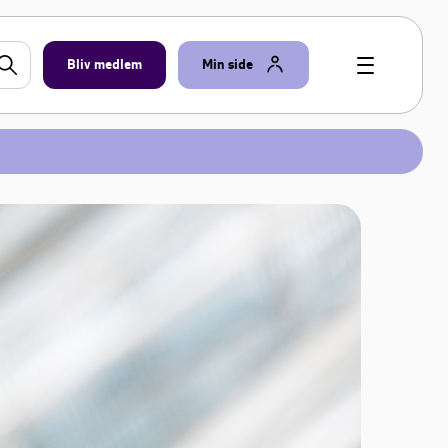
Bliv medlem
Min side