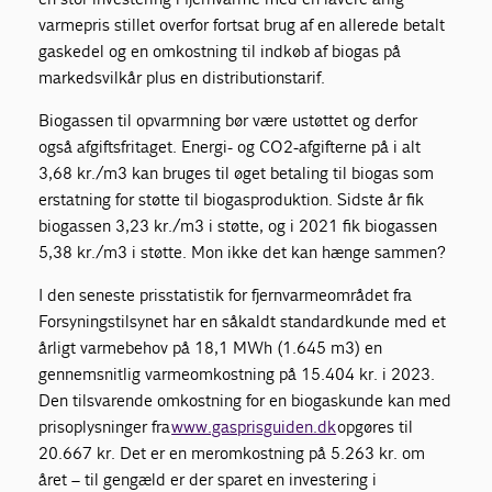
varmepris stillet overfor fortsat brug af en allerede betalt
gaskedel og en omkostning til indkøb af biogas på
markedsvilkår plus en distributionstarif.
Biogassen til opvarmning bør være ustøttet og derfor
også afgiftsfritaget. Energi- og CO2-afgifterne på i alt
3,68 kr./m3 kan bruges til øget betaling til biogas som
erstatning for støtte til biogasproduktion. Sidste år fik
biogassen 3,23 kr./m3 i støtte, og i 2021 fik biogassen
5,38 kr./m3 i støtte. Mon ikke det kan hænge sammen?
I den seneste prisstatistik for fjernvarmeområdet fra
Forsyningstilsynet har en såkaldt standardkunde med et
årligt varmebehov på 18,1 MWh (1.645 m3) en
gennemsnitlig varmeomkostning på 15.404 kr. i 2023.
Den tilsvarende omkostning for en biogaskunde kan med
prisoplysninger fra
www.gasprisguiden.dk
opgøres til
20.667 kr. Det er en meromkostning på 5.263 kr. om
året – til gengæld er der sparet en investering i