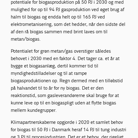
potentiale for biogasproduktion på 50 PJ i 2030 og med
mulighed for op til 94 PJ gasproduktion ved øget brug af
halm til biogas og endda helt op til 165 PJ ved
elektrometanisering, som det hedder, når den sidste del
af den rå biogas sammen med brint laves om til
metan/biogas.
Potentialet for grøn metan/gas overstiger således
behovet i 2030 med en faktor 4. Det tager ca. et år at
bygge et biogasanlæg, dertil kommer tid til
myndighedstilladelser og til at rampe
biogasproduktionen op. Regn dermed med en tilløbstid
på halvandet til to år for ny biogas. Det er den
reaktionstid, som gasleverandørerne skal bruge for at
kunne leve op til en biogaspligt uden at flytte biogas
mellem kundegrupper.
Klimapartnerskaberne opgjorde i 2020 et samlet behov
for biogas til 50 PJ i Danmark heraf 14 PJ til tung industri
og 3 PJ til procesindustrien. Det er et behov, der rigeligt