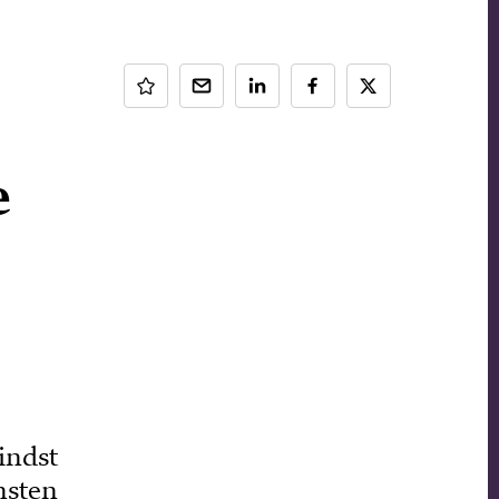
e
indst
nsten