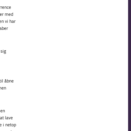
rrence
der med
en vi har
kaber
 sig
til åbne
 men
 en
at lave
e i netop