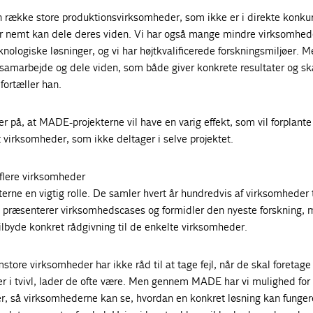
 en række store produktionsvirksomheder, som ikke er i direkte konku
r nemt kan dele deres viden. Vi har også mange mindre virksomhe
nologiske løsninger, og vi har højtkvalificerede forskningsmiljøer. M
t samarbejde og dele viden, som både giver konkrete resultater og s
fortæller han.
r på, at MADE-projekterne vil have en varig effekt, som vil forplante
 virksomheder, som ikke deltager i selve projektet.
 flere virksomheder
tterne en vigtig rolle. De samler hvert år hundredvis af virksomheder 
 præsenterer virksomhedscases og formidler den nyeste forskning,
tilbyde konkret rådgivning til de enkelte virksomheder.
ore virksomheder har ikke råd til at tage fejl, når de skal foretage
 er i tvivl, lader de ofte være. Men gennem MADE har vi mulighed for 
r, så virksomhederne kan se, hvordan en konkret løsning kan funger