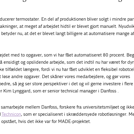
ducerer termostater. En del af produktionen bliver solgt i mindre part
kninger, at meget af arbejdet hidtil er blevet gjort manuelt. Nyudvik
 betyder nu, at det er blevet langt billigere at automatisere mange a
arbejdet med to opgaver, som vi har fået automatiseret 80 procent. Be
 ensidigt og opslidende arbejde, som det indtil nu har været for dyr
e tilfældet længere, fordi vi nu har fået udviklet en fleksibel robotce
at løse andre opgaver. Det skåner vores medarbejdere, og gør vores
re, så jeg ser store perspektiver i det og vil gerne investere i flere
ler Kim Lynggard, som er senior technical manager i Danfoss .
 i samarbejde mellem Danfoss, forskere fra universitetsmiljøet og ikk
d
Technicon
, som er specialiseret i skræddersyede robotløsninger. M
opstået, hvis det ikke var for MADE-projektet.