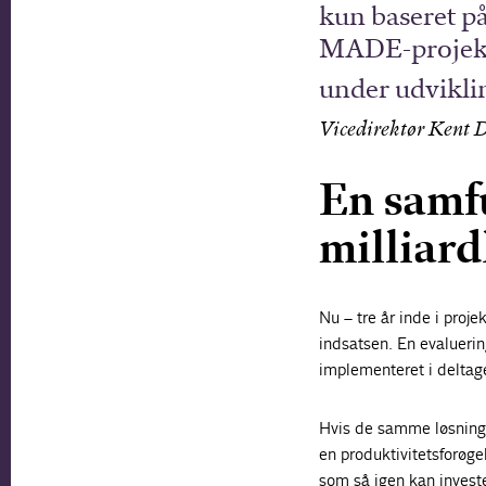
kun baseret på
MADE-projekte
under udviklin
Vicedirektør Kent 
En samf
milliard
Nu – tre år inde i proje
indsatsen. En evaluering
implementeret i deltag
Hvis de samme løsninger
en produktivitetsforøge
som så igen kan investe