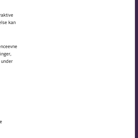
raktive
else kan
renceevne
inger,
 under
de