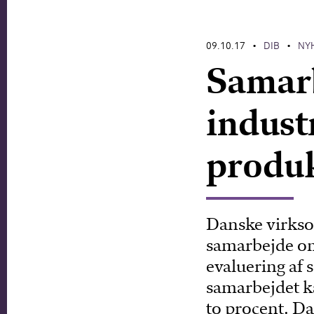
09.10.17
DIB
NY
•
•
Samarb
indust
produ
Danske virkso
samarbejde om
evaluering af
samarbejdet ka
to procent. Da