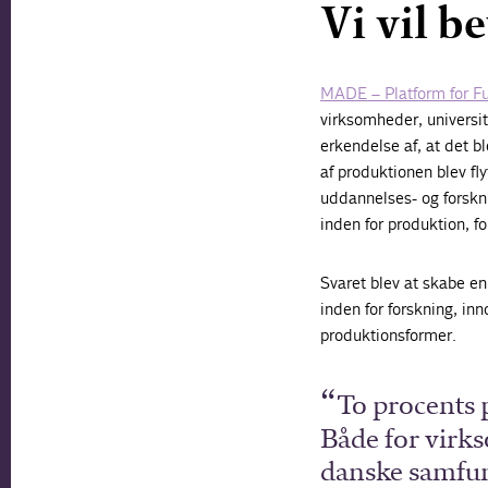
Vi vil b
MADE – Platform for Fu
virksomheder, universi
erkendelse af, at det b
af produktionen blev fl
uddannelses- og forskni
inden for produktion, 
Svaret blev at skabe en
inden for forskning, in
produktionsformer.
To procents 
Både for virk
danske samfun