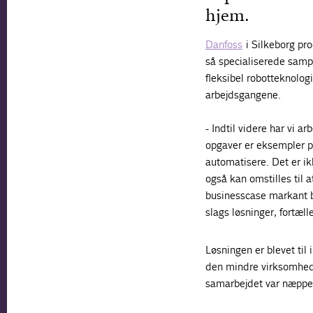
hjem.
Danfoss
i Silkeborg pro
så specialiserede sampa
fleksibel robotteknologi
arbejdsgangene.
- Indtil videre har vi 
opgaver er eksempler på
automatisere. Det er ikk
også kan omstilles til 
businesscase markant bed
slags løsninger, fortæl
Løsningen er blevet til
den mindre virksomhe
samarbejdet var næppe 