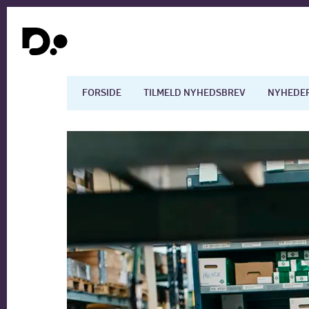
FORSIDE
TILMELD NYHEDSBREV
NYHEDE
Dansk økonomi
Digita
Arbejdsmarkedet
Uddan