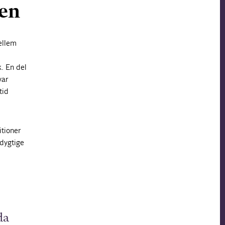
nen
ellem
k. En del
var
tid
itioner
edygtige
da