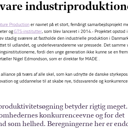
evare industriproduktio
ture Production
er navnet på et stort, femårigt samarbejdsprojekt m
teter og
GTS-institutter
, som blev lanceret i 2014.- Projektet opstod i
lev stadig sværere at fastholde den industrielle produktion i Danmar
yttet til udlandet, og underleverandørerne var pressede. Det samme 
ngsinstitutionerne, fordi den unge generation ikke kunne se en frem
fortæller Nigel Edmondson, som er direktør for MADE .
 alliance på tværs af alle skel, som kan udnytte de danske styrkepos
novation og uddannelse til at skabe nye, tidssvarende og konkurrenc
produktivitetsøgning betyder rigtig meget.
somhedernes konkurrenceevne og for det
d som helhed. Beregningerne her er end