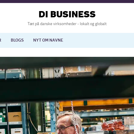
DI BUSINESS
Tæt på danske virksomheder - lokalt og globalt
R
BLOGS
NYT OM NAVNE
lisering
International økonomi
nelse
Europapolitik