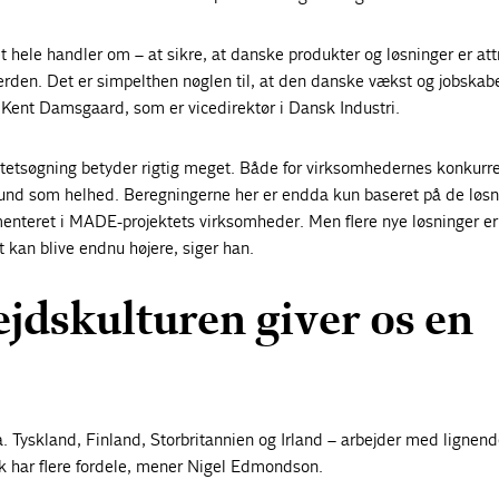
t hele handler om – at sikre, at danske produkter og løsninger er att
erden. Det er simpelthen nøglen til, at den danske vækst og jobskab
 Kent Damsgaard, som er vicedirektør i Dansk Industri.
vitetsøgning betyder rigtig meget. Både for virksomhedernes konkur
und som helhed. Beregningerne her er endda kun baseret på de løsn
enteret i MADE-projektets virksomheder. Men flere nye løsninger er
t kan blive endnu højere, siger han.
jdskulturen giver os en
a. Tyskland, Finland, Storbritannien og Irland – arbejder med lignen
 har flere fordele, mener Nigel Edmondson.