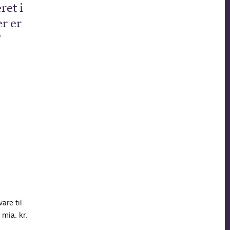
ret i
r er
are til
 mia. kr.