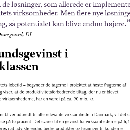
 de løsninger, som allerede er implemente
ts virksomheder. Men flere nye løsninge
g, så potentialet kan blive endnu højere.
Damsgaard, DI
undsgevinst i
klassen
ktets løbetid – begynder deltagerne i projektet at høste frugterne af
 viser, at de produktivitetsforbedrende tiltag, der nu er blevet
ervirksomhederne, har en værdi på ca. 90 mio. kr.
 bliver udbredt til alle relevante virksomheder i Danmark, vil det sv
lse på to procent. Det svarer til en gevinst for virksomhederne på 6,1
res i at udvikle endnu bedre produkter og løsninger til kunderne.