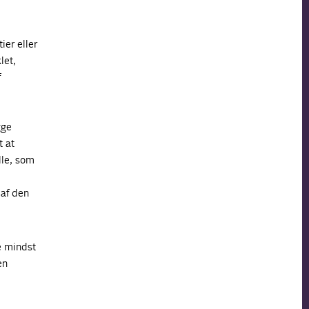
ier eller
let,
f
gge
t at
lle, som
 af den
e mindst
en