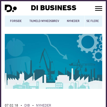
DI BUSINESS
FORSIDE
TILMELD NYHEDSBREV
NYHEDER
SE FLERE
BLOGS
N
Dansk økonomi
Digitalisering
International økonomi
Arbejdsmiljø
Arbejdsmarkedet
Uddannelse
Europapolitik
07.02.18
DIB
NYHEDER
•
•