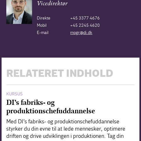
Vicedirektør
Direkte
+45 3377 4676
Mobil
+45 2245 4620
E-mail
mogr@di.dk
RELATERET INDHOLD
KURSUS
DI’s fabriks- og
produktionschefuddannelse
Med DI’s fabriks- og produktionschefuddannelse
styrker du din evne til at lede mennesker, optimere
driften og drive udviklingen i produktionen. Tag din