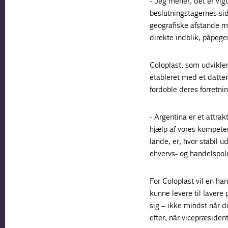
- Jeg mener, det er vigti
beslutningstagernes sid
geografiske afstande m
direkte indblik, påpege
Coloplast, som udvikler
etableret med et datter
fordoble deres forretnin
- Argentina er et attrak
hjælp af vores kompeten
lande, er, hvor stabil 
ehvervs- og handelspoli
For Coloplast vil en ha
kunne levere til lavere 
sig – ikke mindst når 
efter, når vicepræsident