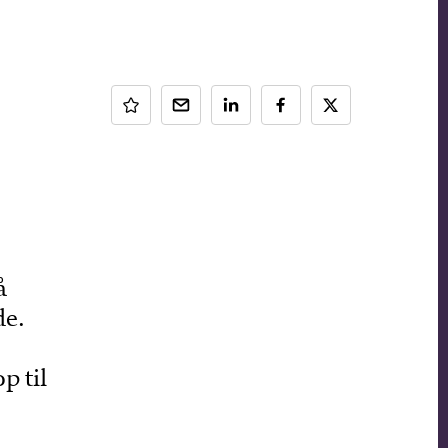
å
de.
p til