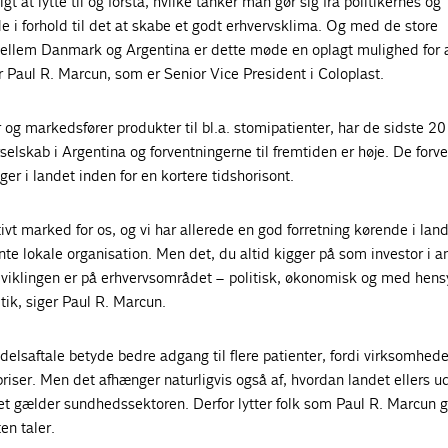
gt at lytte til og forstå, hvilke tanker man gør sig fra politikernes og
e i forhold til det at skabe et godt erhvervsklima. Og med de store
ellem Danmark og Argentina er dette møde en oplagt mulighed for a
r Paul R. Marcun, som er Senior Vice President i Coloplast.
 og markedsfører produkter til bl.a. stomipatienter, har de sidste 20
selskab i Argentina og forventningerne til fremtiden er høje. De forve
ger i landet inden for en kortere tidshorisont.
tivt marked for os, og vi har allerede en god forretning kørende i lan
te lokale organisation. Men det, du altid kigger på som investor i a
udviklingen er på erhvervsområdet – politisk, økonomisk og med hensy
tik, siger Paul R. Marcun.
ndelsaftale betyde bedre adgang til flere patienter, fordi virksomhede
priser. Men det afhænger naturligvis også af, hvordan landet ellers u
det gælder sundhedssektoren. Derfor lytter folk som Paul R. Marcun 
en taler.