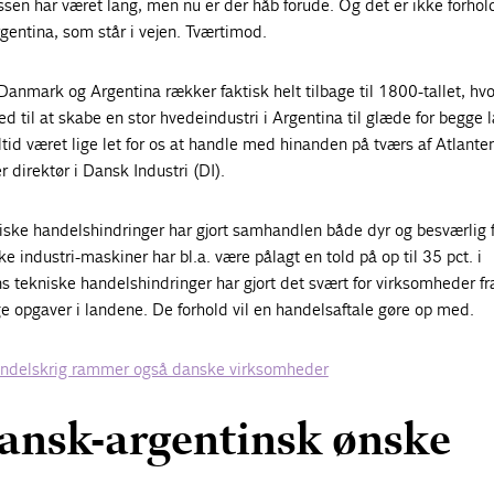
sen har været lang, men nu er der håb forude. Og det er ikke forhol
ntina, som står i vejen. Tværtimod.
anmark og Argentina rækker faktisk helt tilbage til 1800-tallet, hvo
ed til at skabe en stor hvedeindustri i Argentina til glæde for begge 
ltid været lige let for os at handle med hinanden på tværs af Atlanten
direktør i Dansk Industri (DI).
iske handelshindringer har gjort samhandlen både dyr og besværlig 
 industri-maskiner har bl.a. være pålagt en told på op til 35 pct. i
 tekniske handelshindringer har gjort det svært for virksomheder fr
ge opgaver i landene. De forhold vil en handelsaftale gøre op med.
ndelskrig rammer også danske virksomheder
dansk-argentinsk ønske