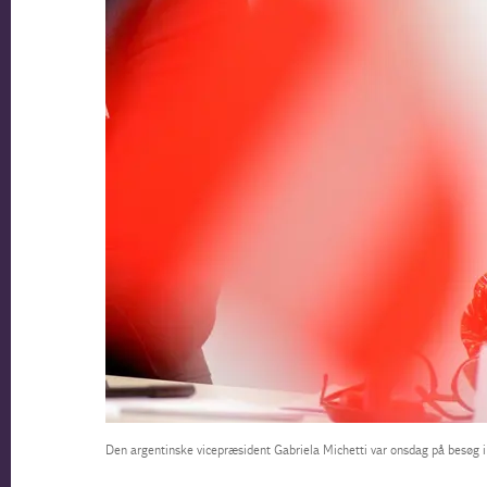
Den argentinske vicepræsident Gabriela Michetti var onsdag på besøg 