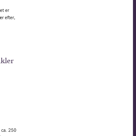
et er
ær efter,
ikler
å ca. 250