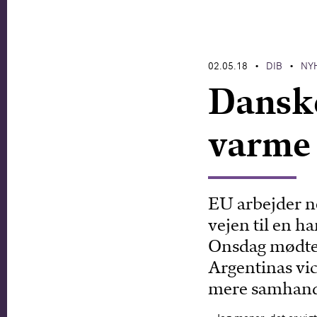
02.05.18
DIB
NY
•
•
Dansk
varme 
EU arbejder ne
vejen til en h
Onsdag mødte
Argentinas vic
mere samhand