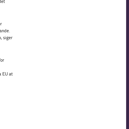
det
r
lande.
, siger
for
a EU at