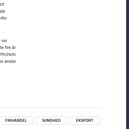
elt
ale
rfor
 var
e fire år
 Michetti
les ønske
FRIHANDEL
SUNDHED
EKSPORT