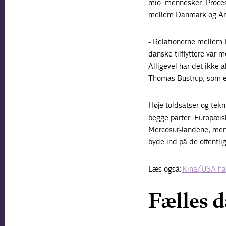
mio. mennesker. Proces
mellem Danmark og Arge
- Relationerne mellem D
danske tilflyttere var m
Alligevel har det ikke a
Thomas Bustrup, som er 
Høje toldsatser og tekn
begge parter. Europæiske
Mercosur-landene, mens
byde ind på de offentli
Læs også:
Kina/USA ha
Fælles 