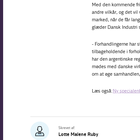
Med den kommende frih
andre vilkår, og det vi
marked, når de får lang
glæder Dansk Industri 
- Forhandlingerne har st
tilbageholdende i forhol
har den argentinske reg
mødes med danske virks
om at øge samhandlen,
Læs også:
Ny specialen
Skrevet af:
Lotte Malene Ruby