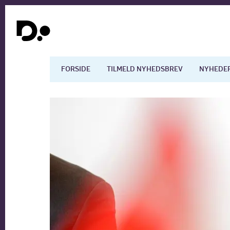
FORSIDE
TILMELD NYHEDSBREV
NYHEDE
Dansk økonomi
Digita
Arbejdsmarkedet
Uddan