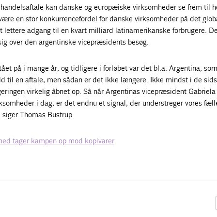
andelsaftale kan danske og europæiske virksomheder se frem til h
l være en stor konkurrencefordel for danske virksomheder på det glob
t lettere adgang til en kvart milliard latinamerikanske forbrugere. De
sig over den argentinske vicepræsidents besøg.
ået på i mange år, og tidligere i forløbet var det bl.a. Argentina, som
d til en aftale, men sådan er det ikke længere. Ikke mindst i de sidst
eringen virkelig åbnet op. Så når Argentinas vicepræsident Gabriela
omheder i dag, er det endnu et signal, der understreger vores fæl
 siger Thomas Bustrup.
hed tager kampen op mod kopivarer