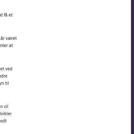
t få et
 år været
nter at
det ved
ndre
n til
n vil
dvikler
godt