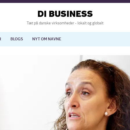
DI BUSINESS
Tæt på danske virksomheder - lokalt og globalt
R
BLOGS
NYT OM NAVNE
lisering
International økonomi
nelse
Europapolitik