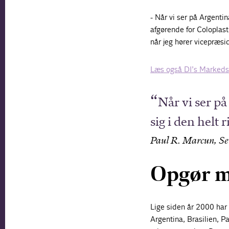
- Når vi ser på Argentin
afgørende for Coloplast, 
når jeg hører vicepræsi
Læs også DI’s Markeds
Når vi ser på
sig i den helt r
Paul R. Marcun, Sen
Opgør m
Lige siden år 2000 har
Argentina, Brasilien, P