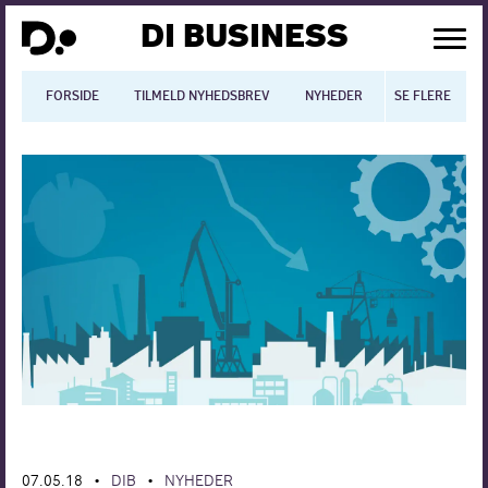
DI BUSINESS
FORSIDE
TILMELD NYHEDSBREV
NYHEDER
SE FLERE
BLOGS
N
Dansk økonomi
Digitalisering
International økonomi
Arbejdsmiljø
Arbejdsmarkedet
Uddannelse
Europapolitik
07.05.18
DIB
NYHEDER
•
•