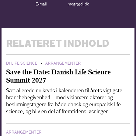
E-mail
mogr@di.dk
RELATERET INDHOLD
DI LIFE SCIENCE
ARRANGEMENTER
•
Save the Date: Danish Life Science
Summit 2027
Sæt allerede nu kryds i kalenderen til årets vigtigste
branchebegivenhed – mød visionære aktører og
beslutningstagere fra både dansk og europæisk life
science, og bliv en del af fremtidens løsninger.
ARRANGEMENTER