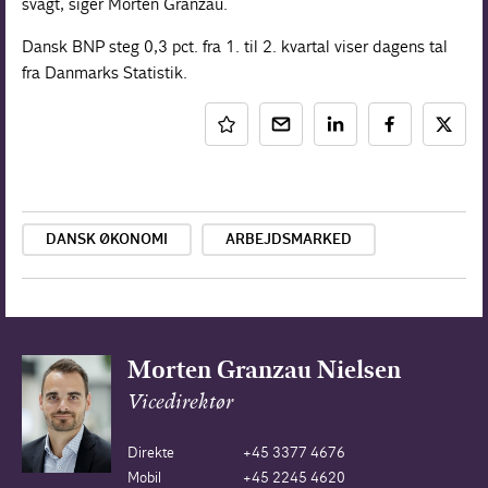
svagt, siger Morten Granzau.
Dansk BNP steg 0,3 pct. fra 1. til 2. kvartal viser dagens tal
fra Danmarks Statistik.
DANSK ØKONOMI
ARBEJDSMARKED
Morten Granzau Nielsen
Vicedirektør
Direkte
+45 3377 4676
Mobil
+45 2245 4620