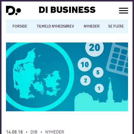
DI BUSINESS
FORSIDE
TILMELD NYHEDSBREV
NYHEDER
SE FLERE
BLOGS
N
Dansk økonomi
Digitalisering
International økonomi
Arbejdsmiljø
Arbejdsmarkedet
Uddannelse
Europapolitik
14.08.18
DIB
NYHEDER
•
•