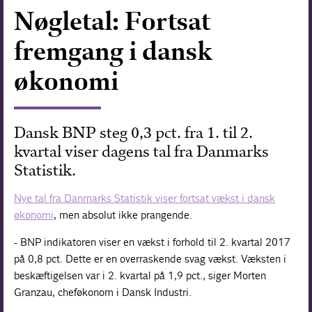
Nøgletal: Fortsat
Forskning
fremgang i dansk
økonomi
Dansk BNP steg 0,3 pct. fra 1. til 2.
kvartal viser dagens tal fra Danmarks
Statistik.
Nye tal fra Danmarks Statistik viser fortsat vækst i dansk
økonomi
, men absolut ikke prangende.
- BNP indikatoren viser en vækst i forhold til 2. kvartal 2017
på 0,8 pct. Dette er en overraskende svag vækst. Væksten i
beskæftigelsen var i 2. kvartal på 1,9 pct., siger Morten
Granzau, cheføkonom i Dansk Industri.