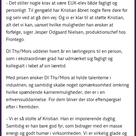
- Det stiller nogle krav at være EUX-elev både fagligt og
personligt. Til gengæld har Kristian åbnet nogle flere døre for
sig selv ved at gå den vej. Og vi er klar til at støtte Kristian,
alt det vi kan, uanset hvilke muligheder han ønsker at
forfølge, siger Jesper Odgaard Nielsen, produktionschef hos
Frontego.
DI Thy/Mors uddeler hvert år en lærlingepris til en person,
som i ekstraordinær grad har udmærket sig fagligt og
kollegialt i løbet af sin læretid.
Med prisen ønsker DI Thy/Mors at hylde talenterne i
industrien, og samtidig skabe noget opmærksomhed omkring
hvilke spændende karrieremuligheder, der er i en
erhvervsuddannelse. For dem bliver der stor efterspørgsel
efter i fremtiden.
- Vi er så stolte af Kristian. Han er imponerende dygtig.
Samtidig er han bare god fyr, som bidrager med en masse
energi og godt humør i virksomheden. Vi er virkelig glade og