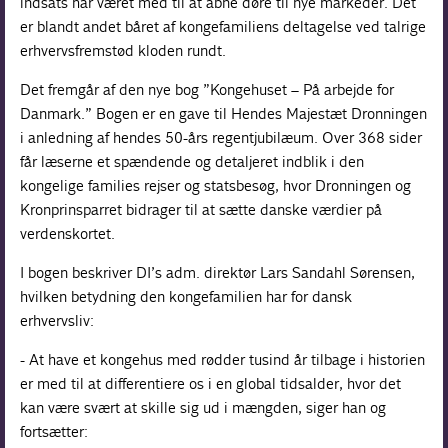
indsats har været med til at åbne døre til nye markeder. Det
er blandt andet båret af kongefamiliens deltagelse ved talrige
erhvervsfremstød kloden rundt.
Det fremgår af den nye bog ”Kongehuset – På arbejde for
Danmark.” Bogen er en gave til Hendes Majestæt Dronningen
i anledning af hendes 50-års regentjubilæum. Over 368 sider
får læserne et spændende og detaljeret indblik i den
kongelige families rejser og statsbesøg, hvor Dronningen og
Kronprinsparret bidrager til at sætte danske værdier på
verdenskortet.
I bogen beskriver DI’s adm. direktør Lars Sandahl Sørensen,
hvilken betydning den kongefamilien har for dansk
erhvervsliv:
- At have et kongehus med rødder tusind år tilbage i historien
er med til at differentiere os i en global tidsalder, hvor det
kan være svært at skille sig ud i mængden, siger han og
fortsætter: