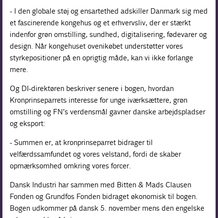
- I den globale støj og ensartethed adskiller Danmark sig med
et fascinerende kongehus og et erhvervsliv, der er stærkt
indenfor grøn omstilling, sundhed, digitalisering, fødevarer og
design. Når kongehuset ovenikøbet understøtter vores
styrkepositioner på en oprigtig måde, kan vi ikke forlange
mere.
Og DI-direktøren beskriver senere i bogen, hvordan
Kronprinseparrets interesse for unge iværksættere, grøn
omstilling og FN’s verdensmål gavner danske arbejdspladser
og eksport:
- Summen er, at kronprinseparret bidrager til
velfærdssamfundet og vores velstand, fordi de skaber
opmærksomhed omkring vores forcer.
Dansk Industri har sammen med Bitten & Mads Clausen
Fonden og Grundfos Fonden bidraget økonomisk til bogen.
Bogen udkommer på dansk 5. november mens den engelske