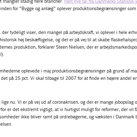
t mangler stadig flere brancher.
Helt nye tal fra Danmarks Statistik v
 inden for ”Bygge og anlæg” oplever produktionsbegrænsninger som 
.
der tydeligt viser, den mangel på arbejdskraft, vi oplever i hele erhv
 historisk høj beskæftigelse, og det er på vej til at skabe flaskehalsp
rnes produktion, forklarer Steen Nielsen, der er arbejdsmarkedspol
I).
somhederne oplevede i maj produktionsbegrænsninger på grund af ma
 det på 25 pct. Vi skal tilbage til 2007 for at finde en højere andel 
lige nu. Vi er på vej ud af coronakrisen, og der er mange jobopslag og
for er det ekstremt vigtigt, at vi hurtigst muligt for reformer, der vil få
ksomheder ikke bliver ramt på ordrebøgerne, og væksten i Danmark b
elsen.