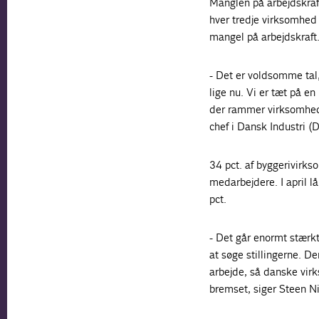
Manglen på arbejdskraf
hver tredje virksomhed
mangel på arbejdskraft
- Det er voldsomme tal, 
lige nu. Vi er tæt på en
der rammer virksomhede
chef i Dansk Industri (D
34 pct. af byggerivirk
medarbejdere. I april lå
pct.
- Det går enormt stærkt 
at søge stillingerne. Der
arbejde, så danske vir
bremset, siger Steen Ni