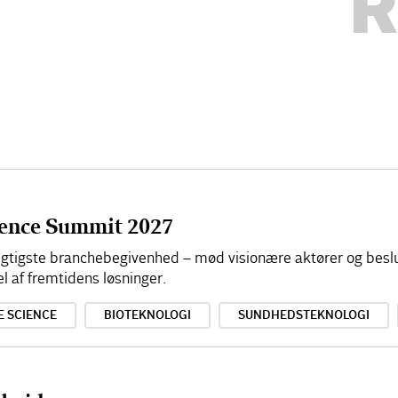
R
cience Summit 2027
 vigtigste branchebegivenhed – mød visionære aktører og besl
el af fremtidens løsninger.
E SCIENCE
BIOTEKNOLOGI
SUNDHEDSTEKNOLOGI