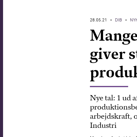
28.05.21
DIB
NY
•
•
Mange
giver 
produ
Nye tal: 1 ud 
produktionsbe
arbejdskraft, 
Industri