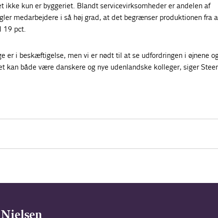
t ikke kun er byggeriet. Blandt servicevirksomheder er andelen af
er medarbejdere i så høj grad, at det begrænser produktionen fra apr
l 19 pct.
ge er i beskæftigelse, men vi er nødt til at se udfordringen i øjnene og
t kan både være danskere og nye udenlandske kolleger, siger Stee
 Nielsen