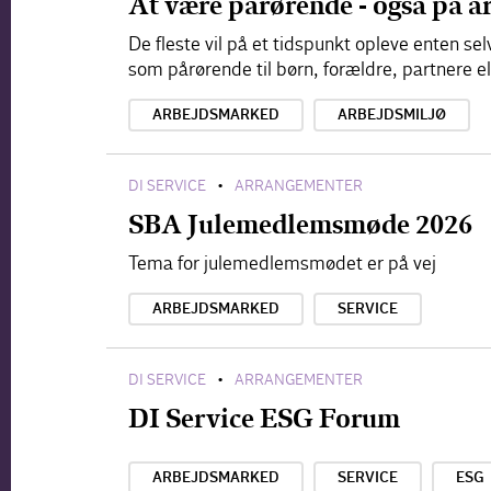
At være pårørende - også på a
De fleste vil på et tidspunkt opleve enten s
som pårørende til børn, forældre, partnere e
ARBEJDSMARKED
ARBEJDSMILJØ
DI SERVICE
ARRANGEMENTER
•
SBA Julemedlemsmøde 2026
Tema for julemedlemsmødet er på vej
ARBEJDSMARKED
SERVICE
DI SERVICE
ARRANGEMENTER
•
DI Service ESG Forum
ARBEJDSMARKED
SERVICE
ESG