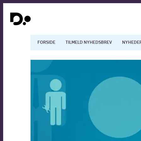
FORSIDE
TILMELD NYHEDSBREV
NYHEDE
Dansk økonomi
Digita
Arbejdsmarkedet
Uddan