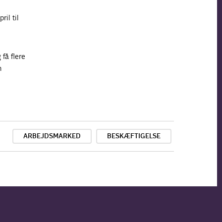
il til
 få flere
n
ARBEJDSMARKED
BESKÆFTIGELSE