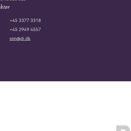
ektør
+45 3377 3318
+45 2949 4557
snn@di.dk