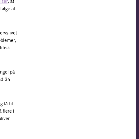
iser
, at
følge af
ervslivet
roblemer,
itisk
ngel på
end 34
 få til
 flere i
liver