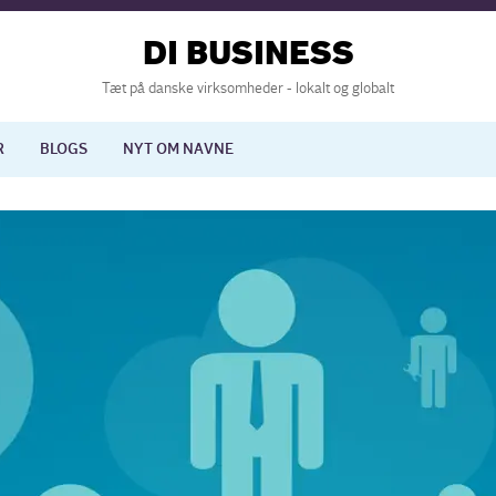
DI BUSINESS
Tæt på danske virksomheder - lokalt og globalt
R
BLOGS
NYT OM NAVNE
lisering
International økonomi
nelse
Europapolitik