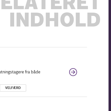
ELATERET
INDHOLD
utningstagere fra både
VELFÆRD