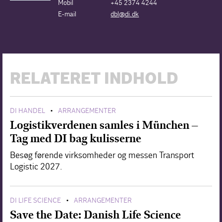
Mobil
+45 2374 4244
E-mail
dbl@di.dk
RELATERET INDHOLD
DI HANDEL
ARRANGEMENTER
•
Logistikverdenen samles i München –
Tag med DI bag kulisserne
Besøg førende virksomheder og messen Transport
Logistic 2027.
DI LIFE SCIENCE
ARRANGEMENTER
•
Save the Date: Danish Life Science