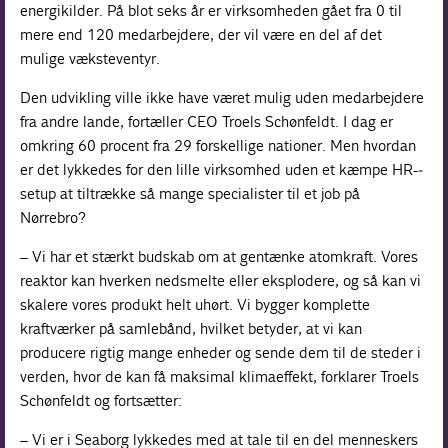
energikilder. På blot seks år er virksomheden gået fra 0 til
mere end 120 medarbejdere, der vil være en del af det
mulige væksteventyr.
Den udvikling ville ikke have været mulig uden medarbejdere
fra andre lande, fortæller CEO Troels Schønfeldt. I dag er
omkring 60 procent fra 29 forskellige nationer. Men hvordan
er det lykkedes for den lille virksomhed uden et kæmpe HR-­
setup at tiltrække så mange specialister til et job på
Nørrebro?
– Vi har et stærkt budskab om at gentænke atomkraft. Vores
reaktor kan hverken nedsmelte eller eksplodere, og så kan vi
skalere vores produkt helt uhørt. Vi bygger komplette
kraftværker på samlebånd, hvilket betyder, at vi kan
producere rigtig mange enheder og sende dem til de steder i
verden, hvor de kan få maksimal klimaeffekt, forklarer Troels
Schønfeldt og fortsætter:
– Vi er i Seaborg lykkedes med at tale til en del menneskers