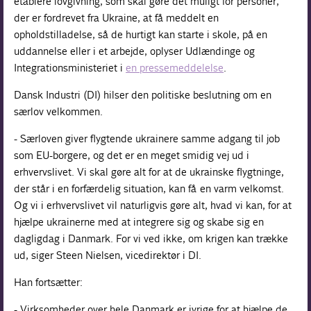
etablere lovgivning, som skal gøre det muligt for personer,
der er fordrevet fra Ukraine, at få meddelt en
opholdstilladelse, så de hurtigt kan starte i skole, på en
uddannelse eller i et arbejde, oplyser Udlændinge og
Integrationsministeriet i
en pressemeddelelse
.
Dansk Industri (DI) hilser den politiske beslutning om en
særlov velkommen.
- Særloven giver flygtende ukrainere samme adgang til job
som EU-borgere, og det er en meget smidig vej ud i
erhvervslivet. Vi skal gøre alt for at de ukrainske flygtninge,
der står i en forfærdelig situation, kan få en varm velkomst.
Og vi i erhvervslivet vil naturligvis gøre alt, hvad vi kan, for at
hjælpe ukrainerne med at integrere sig og skabe sig en
dagligdag i Danmark. For vi ved ikke, om krigen kan trække
ud, siger Steen Nielsen, vicedirektør i DI.
Han fortsætter:
- Virksomheder over hele Danmark er ivrige for at hjælpe de