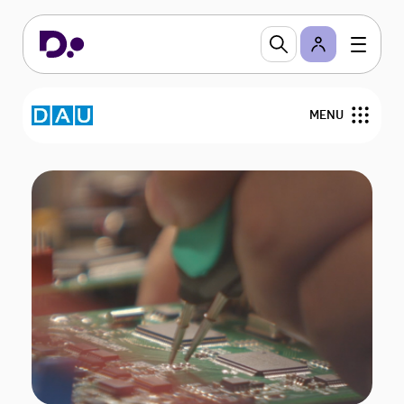
MENU
Om DAu
Nyheder
Medlemmer
Bestyrelsen
Arrangementer
Webinarer