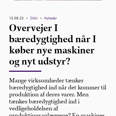
Bliv medlem
15.08.23
DAU
Nyheder
•
•
Overvejer I
Netværk
bæredygtighed når I
English
køber nye maskiner
og nyt udstyr?
Mange virksomheder tænker
bæredygtighed ind når det kommer til
produktion af deres varer. Men
tænkes bæredygtighed ind i
vedligeholdelsen af
produktionsanlæggene? En maskines