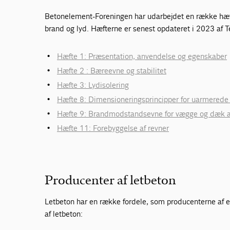
Betonelement-Foreningen har udarbejdet en række hæfte
brand og lyd. Hæfterne er senest opdateret i 2023 af 
Hæfte 1: Præsentation, anvendelse og egenskaber
Hæfte 2 : Bæreevne og stabilitet
Hæfte 3: Lydisolering
Hæfte 8: Dimensioneringsprincipper for uarmered
Hæfte 9: Brandmodstandsevne for vægge og dæk af
Hæfte 11: Forebyggelse af revner
Producenter af letbeton
Letbeton har en række fordele, som producenterne af
af letbeton: