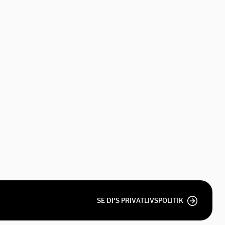
SE DI'S PRIVATLIVSPOLITIK