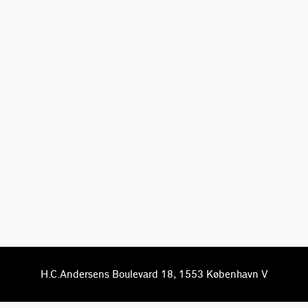
H.C.Andersens Boulevard 18, 1553 København V