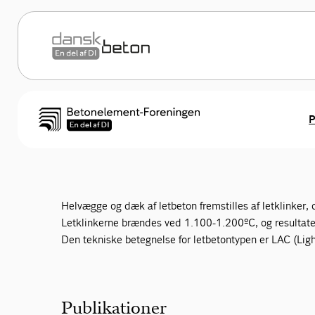
Letbeton
Dansk Beton
Betonelement-Foreningen
Produkter
Letbeton
Helvægge og dæk af letbeton fremstilles af letklinker, 
Letklinkerne brændes ved 1.100-1.200ºC, og resultatet
Den tekniske betegnelse for letbetontypen er LAC (Ligh
Publikationer