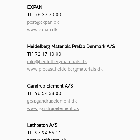
EXPAN
Tlf. 76 37 70 00
post@expan.dk
www.expan.dk
Heidelberg Materials Prefab Denmark A/S
Tlf. 72 17 10 00
info@heidelbergmaterials.dk
www.precast.heidelbergmaterials.dk
Gandrup Element A/S
Tlf. 96 54 38 00
ge@gandrupelement.dk
www.gandrupelement.dk
Lethbeton A/S
Tlf. 97 94 55 11