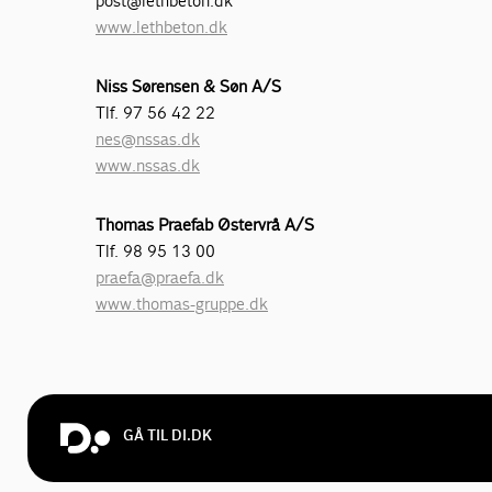
post@lethbeton.dk
www.lethbeton.dk
Niss Sørensen & Søn A/S
Tlf. 97 56 42 22
nes@nssas.dk
www.nssas.dk
Thomas Praefab Østervrå A/S
Tlf. 98 95 13 00
praefa@praefa.dk
www.thomas-gruppe.dk
GÅ TIL DI.DK