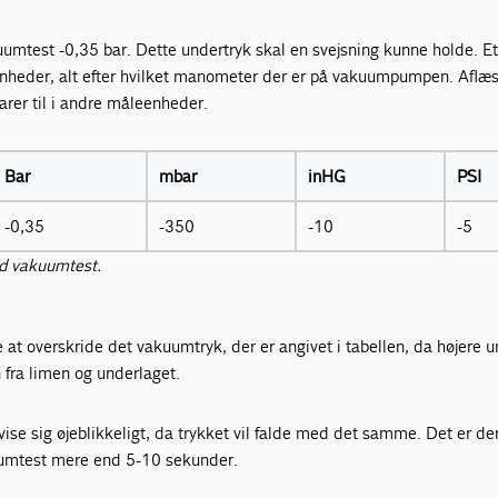
kuumtest -0,35 bar. Dette undertryk skal en svejsning kunne holde. 
 enheder, alt efter hvilket manometer der er på vakuumpumpen. Aflæs
rer til i andre måleenheder.
Bar
mbar
inHG
PSI
-0,35
-350
-10
-5
d vakuumtest.
e at overskride det vakuumtryk, der er angivet i tabellen, da højere 
fra limen og underlaget.
vise sig øjeblikkeligt, da trykket vil falde med det samme. Det er der
uumtest mere end 5-10 sekunder.