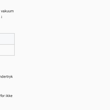
Et vakuum
 i
undertryk
for ikke