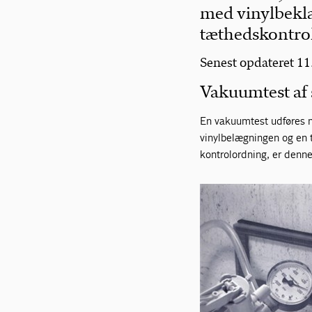
med vinylbeklæ
tæthedskontrol
Senest opdateret 1
Vakuumtest af 
En vakuumtest udføres
vinylbelægningen og en 
kontrolordning, er denne 