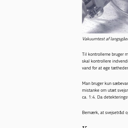
Vakuumtest af langsgåe
Til kontrollerne bruger 
skal kontrollere indvend
vand for at øge tæthede
Man bruger kun sæbevand
mistanke om utæt svejsn
ca. 1:4. Da detektering
Bemærk, at svejsetråd og