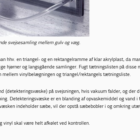
nde svejsesamling mellem gulv og væg.
man hhv. en triangel- og en rektangelramme af klar akrylplast, da m
ige hjørner og langsgående samlinger. Fugt tætningslisten på disse 
n mellem vinylbelægningen og triangel/rektangels tætningsliste.
 (detekteringsvæske) på svejsningen, hvis vakuum falder, og der 
ing. Detekteringsvæske er en blanding af opvaskemiddel og vand i 
svæsken indeholder sæbe, vil der opstå sæbebobler i og omkring ut
 vinyl skal være helt afkølet ved kontrollen.