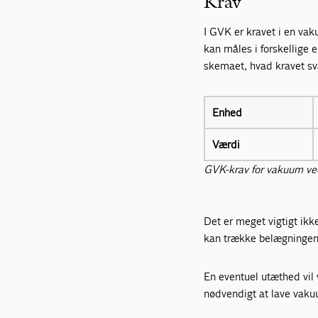
Krav
I GVK er kravet i en va
kan måles i forskellige
skemaet, hvad kravet sva
Enhed
Værdi
GVK-krav for vakuum ve
Det er meget vigtigt ikk
kan trække belægningen 
En eventuel utæthed vil 
nødvendigt at lave vak