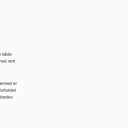
an både
med rent
dermed er
forholdet
ætheden.