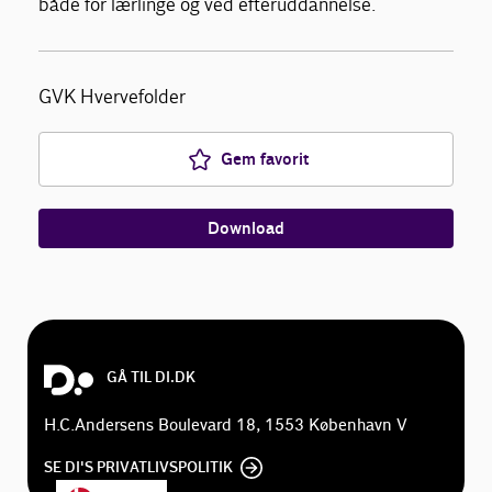
både for lærlinge og ved efteruddannelse.
Om Gulvbranchen
GVK Hvervefolder
Bliv medlem
Gem favorit
Download
GÅ TIL DI.DK
H.C.Andersens Boulevard 18, 1553 København V
SE DI'S PRIVATLIVSPOLITIK