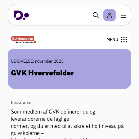
MENU
Nyheder
UDGIVELSE: november 2023
GVK Hvervefolder
Arrangementer
Gulvfakta
Beskrivelse
GVK
Som medlem af GVK definerer du og
leverandørerne de faglige
For medlemmer
normer, og du er med til at sikre et højt niveau på
gulvskolerne –
Find medlemmer