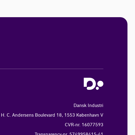
Dansk Industri
H. C. Andersens Boulevard 18, 1553 København V
CVR-nr. 16077593
Transparency-nr. 5749958415-41