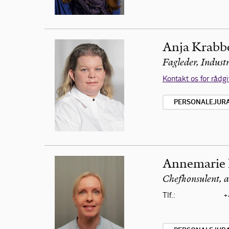
Anja Krabb
Fagleder, Indust
Kontakt os for rådg
PERSONALEJURA 
Annemarie
Chefkonsulent, 
Tlf.:
+