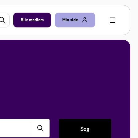
Bliv medlem
Min side
Søg