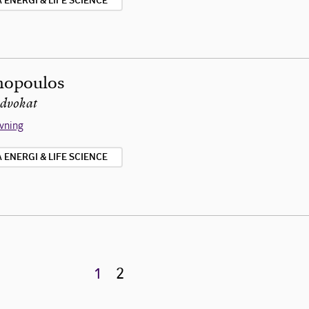
ENERGI & LIFE SCIENCE
mopoulos
advokat
ivning
ENERGI & LIFE SCIENCE
1
2