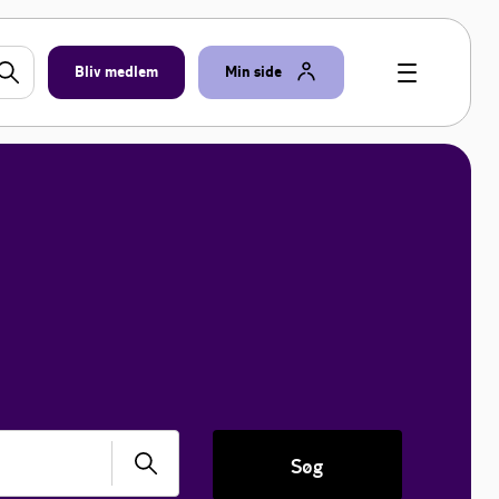
Bliv medlem
Min side
Søg