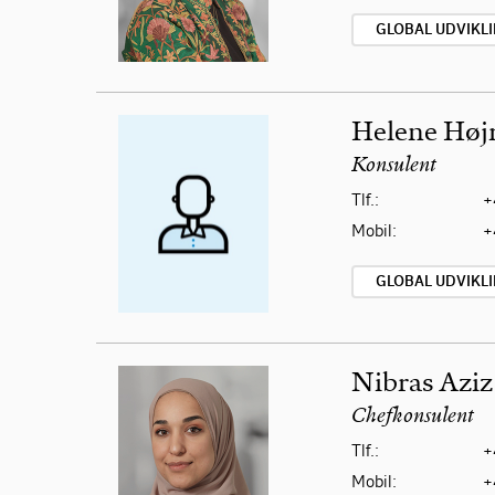
GLOBAL UDVIKL
Helene Høj
Konsulent
Tlf.:
+
Mobil:
+
GLOBAL UDVIKL
Nibras Aziz
Chefkonsulent
Tlf.:
+
Mobil:
+