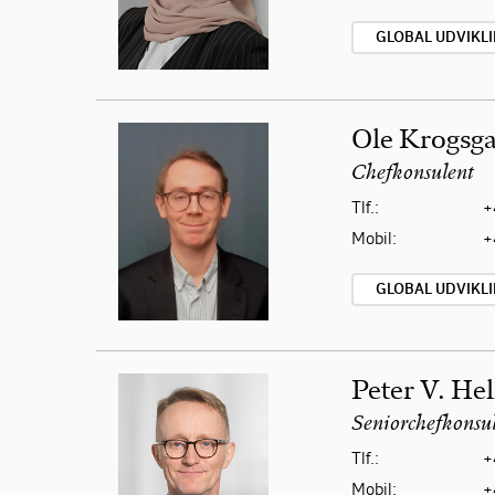
GLOBAL UDVIKL
Ole Krogsg
Chefkonsulent
Tlf.:
+
Mobil:
+
GLOBAL UDVIKL
Peter V. He
Seniorchefkonsu
Tlf.:
+
Mobil:
+