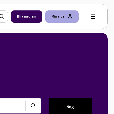
Bliv medlem
Min side
Søg