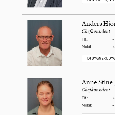
DI BYGGERI, B
Anders Hjor
Chefkonsulent
Tlf.:
+
Mobil:
+
DI BYGGERI, B
Anne Stine 
Chefkonsulent
Tlf.:
+
Mobil:
+