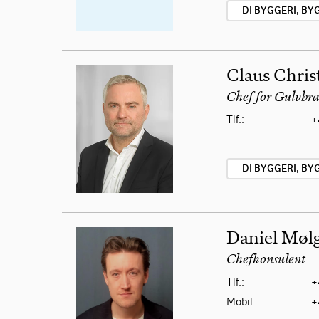
DI BYGGERI, B
Claus Chris
Chef for Gulvbr
Tlf.:
+
DI BYGGERI, B
Daniel Mølg
Chefkonsulent
Tlf.:
+
Mobil:
+