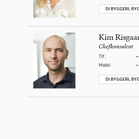
DI BYGGERI, B
Kim Risgaar
Chefkonsulent
Tlf.:
+
Mobil:
+
DI BYGGERI, B