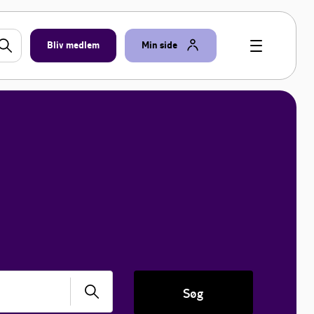
Bliv medlem
Min side
Søg