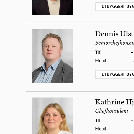
DI BYGGERI, B
Dennis Ulst
Seniorchefkonsu
Tlf.:
+
Mobil:
+
DI BYGGERI, B
Kathrine Hj
Chefkonsulent
Tlf.:
+
Mobil:
+