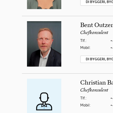
DI BYGGERI, B
Bent Outze
Chefkonsulent
Tlf.:
+
Mobil:
+
DI BYGGERI, B
Christian B
Chefkonsulent
Tlf.:
+
Mobil:
+