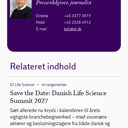
Presserådgiver, journalist
Direkte
+45 3377 3819
Mobil
+45 2328 4912
E-mail
boh@di.dk
Relateret indhold
DI Life Science
Arrangementer
•
Save the Date: Danish Life Science
Summit 2027
Sæt allerede nu kryds i kalenderen til årets
vigtigste branchebegivenhed – mød visionære
aktører og beslutningstagere fra både dansk og