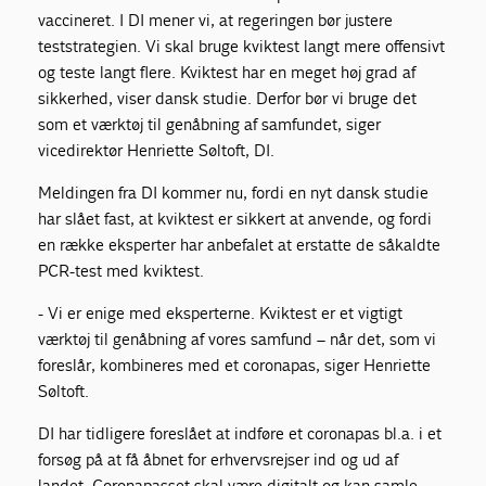
vaccineret. I DI mener vi, at regeringen bør justere
teststrategien. Vi skal bruge kviktest langt mere offensivt
og teste langt flere. Kviktest har en meget høj grad af
sikkerhed, viser dansk studie. Derfor bør vi bruge det
som et værktøj til genåbning af samfundet, siger
vicedirektør Henriette Søltoft, DI.
Meldingen fra DI kommer nu, fordi en nyt dansk studie
har slået fast, at kviktest er sikkert at anvende, og fordi
en række eksperter har anbefalet at erstatte de såkaldte
PCR-test med kviktest.
- Vi er enige med eksperterne. Kviktest er et vigtigt
værktøj til genåbning af vores samfund – når det, som vi
foreslår, kombineres med et coronapas, siger Henriette
Søltoft.
DI har tidligere foreslået at indføre et coronapas bl.a. i et
forsøg på at få åbnet for erhvervsrejser ind og ud af
landet. Coronapasset skal være digitalt og kan samle