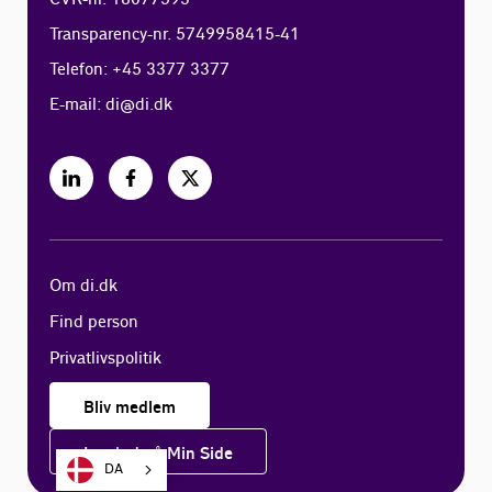
Transparency-nr. 5749958415-41
Telefon: +45 3377 3377
E-mail:
di@di.dk
Om di.dk
Find person
Privatlivspolitik
Bliv medlem
Log ind på Min Side
DA