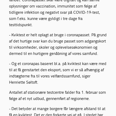
oplysninger om vaccination, immunitet som følge af
tidligere infektion og negativt svar på COVID-19-test,
som f.eks. kunne være gyldigt i tre dage fra
testtidspunkt.
- Kviktest er helt oplagt at bruge i coronapasset. På grund
af det hurtige svar kan du bruge passet som adgangskort
til virksomheder, skoler og oplevelsesøkonomien og
dermed til en hurtigere genåbning af vores samfund.
- Og et coronapas baseret bl.a. på kviktest kan være med
til at få genstartet den eksport, som vi er så afhængig af
indtægterne fra til vores velfærdssamfund, siger
Henriette Søltoft.
Antallet af stationære testcentre falder fra 1. februar som
følge af et nyt udbud, gennemført af regionerne.
- Det betyder at mange borgere får længere afstand til at
få en kviktest. Det er den forkerte vej at gå. I stedet bør