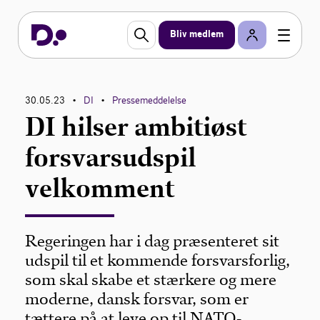
Bliv medlem
30.05.23
DI
Pressemeddelelse
•
•
DI hilser ambitiøst
forsvarsudspil
velkomment
Regeringen har i dag præsenteret sit
udspil til et kommende forsvarsforlig,
som skal skabe et stærkere og mere
moderne, dansk forsvar, som er
tættere på at leve op til NATO-