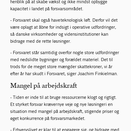
henblik på at skabe vækst og ikke mindst opbygge
kapacitet i landet på forsvarsområdet.
- Forsvaret skal også have teknologisk løft. Derfor vil det
være oplagt at åbne for indsigt i operative udfordringer,
så danske virksomheder og vidensinstitutioner kan
bidrage med de rette løsninger.
- Forsvaret står samtidig overfor nogle store udfordringer
med nedslidte bygninger og forældet materiel. Det til
trods for de meget store mængder skattekroner, vi år
efter år har skudt i Forsvaret, siger Joachim Finkielman.
Mangel på arbejdskraft
- Tiden er inde til at bruge ressourcerne klogt og rigtigt.
Et styrket forsvar kræver nye veje og nye løsninger i en
situation med mangel på arbejdskraft, stigende priser og
øget konkurrence på forsvarsmarkedet.
- Erhvervslivet er klar til at engagere sig, og bidrage med