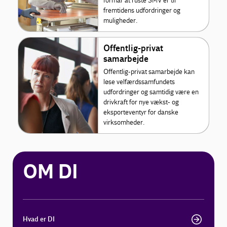
formår at ruste SMV’er til
fremtidens udfordringer og
muligheder.
Offentlig-privat
samarbejde
Offentlig-privat samarbejde kan
løse velfærdssamfundets
udfordringer og samtidig være en
drivkraft for nye vækst- og
eksporteventyr for danske
virksomheder.
OM DI
Hvad er DI