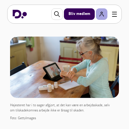
Bliv medlem
Højesteret har i to sager afgjort, at det kan være en arbejdsskade, selv
om tilskadekomnes arbejde ikke er årsag til skaden.
Foto: GettyImages