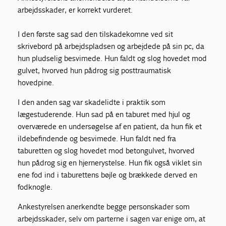
arbejdsskader, er korrekt vurderet.
I den første sag sad den tilskadekomne ved sit
skrivebord på arbejdspladsen og arbejdede på sin pc, da
hun pludselig besvimede. Hun faldt og slog hovedet mod
gulvet, hvorved hun pådrog sig posttraumatisk
hovedpine.
I den anden sag var skadelidte i praktik som
lægestuderende. Hun sad på en taburet med hjul og
overværede en undersøgelse af en patient, da hun fik et
ildebefindende og besvimede. Hun faldt ned fra
taburetten og slog hovedet mod betongulvet, hvorved
hun pådrog sig en hjernerystelse. Hun fik også viklet sin
ene fod ind i taburettens bøjle og brækkede derved en
fodknogle.
Ankestyrelsen anerkendte begge personskader som
arbejdsskader, selv om parterne i sagen var enige om, at