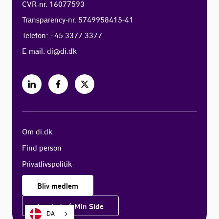
CVR-nr. 16077593
Transparency-nr. 5749958415-41
Telefon: +45 3377 3377
E-mail:
di@di.dk
Om di.dk
Find person
Privatlivspolitik
Bliv medlem
Log ind på Min Side
DA