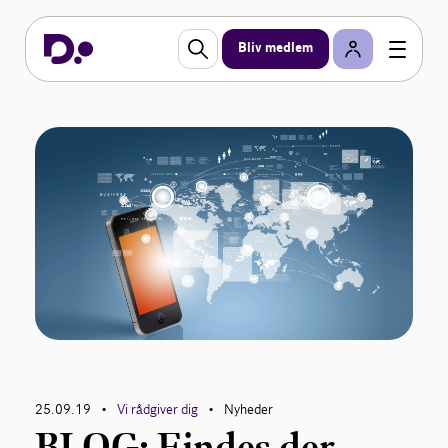
Bliv medlem
25.09.19
Vi rådgiver dig
Nyheder
•
•
BLOG: Findes der