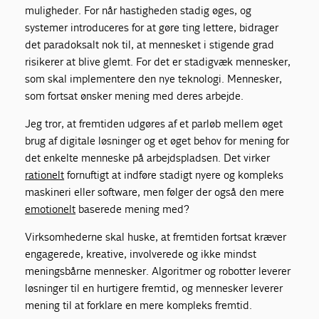
muligheder. For når hastigheden stadig øges, og
systemer introduceres for at gøre ting lettere, bidrager
det paradoksalt nok til, at mennesket i stigende grad
risikerer at blive glemt. For det er stadigvæk mennesker,
som skal implementere den nye teknologi. Mennesker,
som fortsat ønsker mening med deres arbejde.
Jeg tror, at fremtiden udgøres af et parløb mellem øget
brug af digitale løsninger og et øget behov for mening for
det enkelte menneske på arbejdspladsen. Det virker
rationelt
fornuftigt at indføre stadigt nyere og kompleks
maskineri eller software, men følger der også den mere
emotionelt
baserede mening med?
Virksomhederne skal huske, at fremtiden fortsat kræver
engagerede, kreative, involverede og ikke mindst
meningsbårne mennesker. Algoritmer og robotter leverer
løsninger til en hurtigere fremtid, og mennesker leverer
mening til at forklare en mere kompleks fremtid.