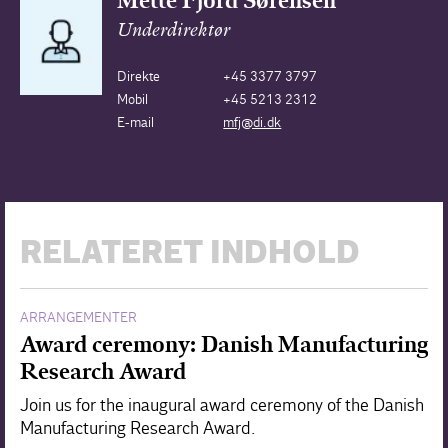
Mette Fjord Sørensen
Underdirektør
Direkte
+45 3377 3797
Mobil
+45 5213 2312
E-mail
mfj@di.dk
RELATERET INDHOLD
ARRANGEMENTER
Award ceremony: Danish Manufacturing
Research Award
Join us for the inaugural award ceremony of the Danish
Manufacturing Research Award.