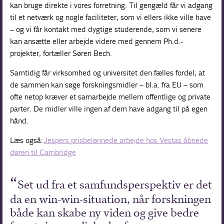
kan bruge direkte i vores forretning. Til gengæld får vi adgang
til et netværk og nogle faciliteter, som vi ellers ikke ville have
– og vi får kontakt med dygtige studerende, som vi senere
kan ansætte eller arbejde videre med gennem Ph.d.-
projekter, fortæller Søren Bech.
Samtidig får virksomhed og universitet den fælles fordel, at
de sammen kan søge forskningsmidler – bl.a. fra EU – som
ofte netop kræver et samarbejde mellem offentlige og private
parter. De midler ville ingen af dem have adgang til på egen
hånd.
Læs også:
Jespers prisbelønnede arbejde hos Vestas åbnede
døren til Cambridge
Set ud fra et samfundsperspektiv er det
da en win-win-situation, når forskningen
både kan skabe ny viden og give bedre