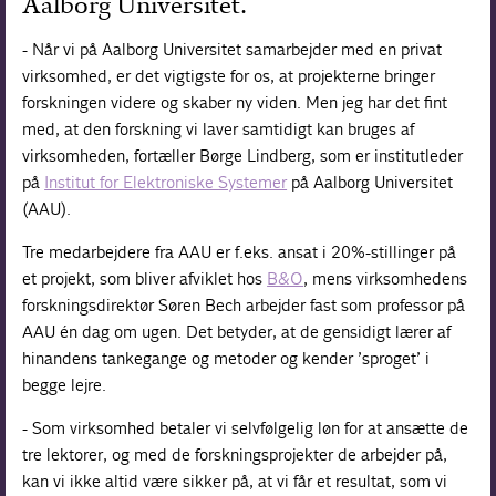
Aalborg Universitet.
- Når vi på Aalborg Universitet samarbejder med en privat
virksomhed, er det vigtigste for os, at projekterne bringer
forskningen videre og skaber ny viden. Men jeg har det fint
med, at den forskning vi laver samtidigt kan bruges af
virksomheden, fortæller Børge Lindberg, som er institutleder
på
Institut for Elektroniske Systemer
på Aalborg Universitet
(AAU).
Tre medarbejdere fra AAU er f.eks. ansat i 20%-stillinger på
et projekt, som bliver afviklet hos
B&O
, mens virksomhedens
forskningsdirektør Søren Bech arbejder fast som professor på
AAU én dag om ugen. Det betyder, at de gensidigt lærer af
hinandens tankegange og metoder og kender ’sproget’ i
begge lejre.
- Som virksomhed betaler vi selvfølgelig løn for at ansætte de
tre lektorer, og med de forskningsprojekter de arbejder på,
kan vi ikke altid være sikker på, at vi får et resultat, som vi