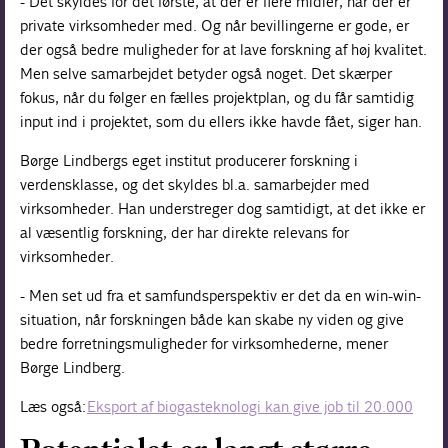
- Det skyldes for det første, at der er flere midler, når der er
private virksomheder med. Og når bevillingerne er gode, er
der også bedre muligheder for at lave forskning af høj kvalitet.
Men selve samarbejdet betyder også noget. Det skærper
fokus, når du følger en fælles projektplan, og du får samtidig
input ind i projektet, som du ellers ikke havde fået, siger han.
Børge Lindbergs eget institut producerer forskning i
verdensklasse, og det skyldes bl.a. samarbejder med
virksomheder. Han understreger dog samtidigt, at det ikke er
al væsentlig forskning, der har direkte relevans for
virksomheder.
- Men set ud fra et samfundsperspektiv er det da en win-win-
situation, når forskningen både kan skabe ny viden og give
bedre forretningsmuligheder for virksomhederne, mener
Børge Lindberg.
Læs også:
Eksport af biogasteknologi kan give job til 20.000