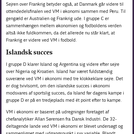
Sejren over Frankrig betyder også, at Danmark går videre til
ottendedelsfinalen ved VM i økonomi sammen med Peru. Til
gengæld er Australien og Frankrig ude. I gruppe C er
sammenhængen mellem økonomien og fodboldens verden
altså ikke fuldkommen, da det allerede nu står klart, at
Frankrig er videre ved VM i fodbold.
Islandsk succes
I gruppe D klarer Island og Argentina sig videre efter sejre
over Nigeria og Kroatien. Island har været fuldstændig
suveræne ved VM i økonomi med tre klokkeklare sejre. Det
er dog tvivlsomt, om den islandske succes i økonomi
modsvares af sportslig succes, da Island før dagens kampe i
gruppe D er på en tredjeplads med ét point efter to kampe.
VM i økonomi er baseret på udregninger foretaget af
chefanalytiker Allan Sørensen fra Dansk Industri. De 32-
deltagende lande ved VM i økonomi er blevet undersøgt og
sammenlignet med udgangspunkt i syv variable. Blandt