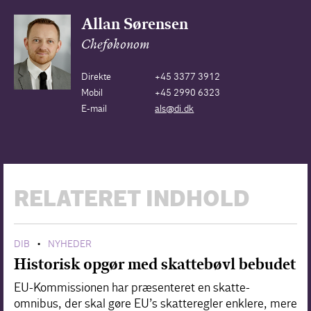
Allan Sørensen
Cheføkonom
Direkte
+45 3377 3912
Mobil
+45 2990 6323
E-mail
als@di.dk
RELATERET INDHOLD
DIB
NYHEDER
•
Historisk opgør med skattebøvl bebudet
EU-Kommissionen har præsenteret en skatte-
omnibus, der skal gøre EU’s skatteregler enklere, mere