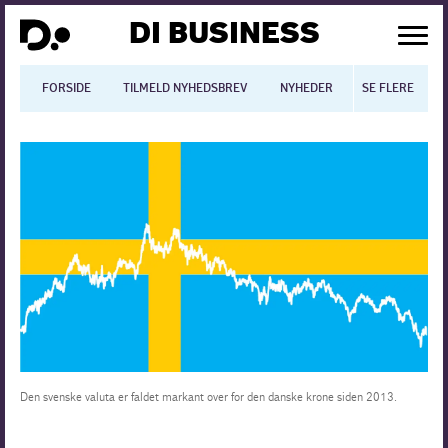
DI BUSINESS
FORSIDE
TILMELD NYHEDSBREV
NYHEDER
SE FLERE
BLOGS
N
Dansk økonomi
Digitalisering
International økonomi
Arbejdsmiljø
Arbejdsmarkedet
Uddannelse
Den svenske valuta er faldet markant over for den danske krone siden 2013.
Europapolitik