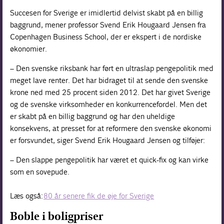
Succesen for Sverige er imidlertid delvist skabt på en billig
baggrund, mener professor Svend Erik Hougaard Jensen fra
Copenhagen Business School, der er ekspert i de nordiske
økonomier.
– Den svenske riksbank har ført en ultraslap pengepolitik med
meget lave renter. Det har bidraget til at sende den svenske
krone ned med 25 procent siden 2012. Det har givet Sverige
og de svenske virksomheder en konkurrencefordel. Men det
er skabt på en billig baggrund og har den uheldige
konsekvens, at presset for at reformere den svenske økonomi
er forsvundet, siger Svend Erik Hougaard Jensen og tilføjer:
– Den slappe pengepolitik har været et quick-fix og kan virke
som en sovepude.
Læs også:
80 år senere fik de øje for Sverige
Boble i boligpriser