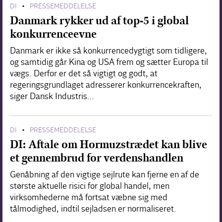
DI
PRESSEMEDDELELSE
•
Danmark rykker ud af top-5 i global
konkurrenceevne
Danmark er ikke så konkurrencedygtigt som tidligere,
og samtidig går Kina og USA frem og sætter Europa til
vægs. Derfor er det så vigtigt og godt, at
regeringsgrundlaget adresserer konkurrencekraften,
siger Dansk Industris…
DI
PRESSEMEDDELELSE
•
DI: Aftale om Hormuzstrædet kan blive
et gennembrud for verdenshandlen
Genåbning af den vigtige sejlrute kan fjerne en af de
største aktuelle risici for global handel, men
virksomhederne må fortsat væbne sig med
tålmodighed, indtil sejladsen er normaliseret.