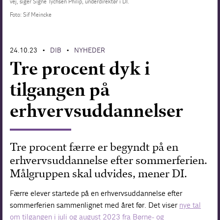
vej, siger Signe Tychsen Philip, underdirektør i DI.
Foto: Sif Meincke
Forskning
24.10.23
DIB
NYHEDER
•
•
Tre procent dyk i
tilgangen på
erhvervsuddannelser
Tre procent færre er begyndt på en
erhvervsuddannelse efter sommerferien.
Målgruppen skal udvides, mener DI.
Færre elever startede på en erhvervsuddannelse efter
sommerferien sammenlignet med året før. Det viser
nye tal
om tilgangen i juli og august 2023 fra Børne- og