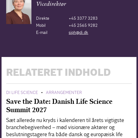
Vicedirektør
Direkte
+45 3377 3283
Mobil
+45 2565 9282
E-mail
siph@di.dk
RELATERET INDHOLD
DI LIFE SCIENCE
ARRANGEMENTER
•
Save the Date: Danish Life Science
Summit 2027
Sæt allerede nu kryds i kalenderen til årets vigtigste
branchebegivenhed – mød visionære aktører og
beslutningstagere fra både dansk og europæisk life