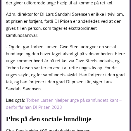
der giver udfordrede unge hjælp til at komme på ret køl.
Adm. direktør for DI Lars Sandahl Sørensen er ikke i tvivl om,
at prisen er fortjent, fordi DI Prisen er anderledes ved at den
gives til en person, som tager et ekstraordinært
samfundsansvar.
- Og det gør Torben Larsen. Give Steel udregner en social
bundlinje, og den bliver taget alvorligt på virksomheden. Flere
unge kommer hvert år på ret køl via Give Steels indsats, og
Torben Larsen sætter en ære i at rette unges liv op. For de
unges skyld, og for samfundets skyld. Han fortjener i den grad
tak, og han fortjener i den grad DI prisen i år, siger Lars
Sandahl Sørensen.
Læs også:
Torben Larsen hjælper unge på samfundets kant –
derfor får han DI Prisen 2023
Plus på den sociale bundlinje
Give Steels cirka 600 medarbejdere bygger