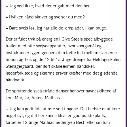
– Jeg ved ikke, hvad der er galt med den her …
– Hvilken hånd skriver og svejser du med?
– Bare svejs løs, jeg har alle de jernplader, I kan bruge.
Der er fuldt tryk på energien i Give Steels specialbyggede
trailer med otte svejseapparater, hvor spørgsmål og
instruktioner fyger igennem den tætte luft mellem svejserne
Simon og Teis og de 12 til 15-årige drenge fra Heldagsskolen
Stenagergaard, der iført skåneærmer, handsker,
læderforklæde og skærme prøver kræfter med det glødende
håndværk.
De spruttende svejsetråde danser henover navneskiltene af
jern: Mor, far, Anton, Mathias …
– Jeg kan godt lide at røre ved tingene. Det bedste er at lære
noget nyt, og det her kunne blive en god praktikplads,
fortæller 12-årige Mathias Sødergren Bech efter sin tur i