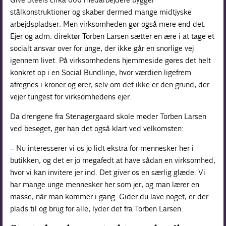
stålkonstruktioner og skaber dermed mange midtjyske
arbejdspladser. Men virksomheden gør også mere end det.
Ejer og adm. direktør Torben Larsen sætter en ære i at tage et
socialt ansvar over for unge, der ikke går en snorlige vej
igennem livet. På virksomhedens hjemmeside gøres det helt
konkret op i en Social Bundlinje, hvor værdien ligefrem
afregnes i kroner og ører, selv om det ikke er den grund, der
vejer tungest for virksomhedens ejer.
Da drengene fra Stenagergaard skole møder Torben Larsen
ved besøget, gør han det også klart ved velkomsten:
– Nu interesserer vi os jo lidt ekstra for mennesker her i
butikken, og det er jo megafedt at have sådan en virksomhed,
hvor vi kan invitere jer ind. Det giver os en særlig glæde. Vi
har mange unge mennesker her som jer, og man lærer en
masse, når man kommer i gang. Gider du lave noget, er der
plads til og brug for alle, lyder det fra Torben Larsen.