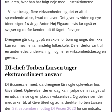
traileren, hvor han har fulgt nøje med i instruktionerne.
– Vi har besøgt flere virksomheder, og det er altid
spændende at se, hvad de laver. Det giver ny viden og nye
ideer, siger 14-årige Anton Høj Elgaard, hvis far også er
svejser og derfor kender lidt til faget i forvejen.
Drengene går dagligt på en skole for børn og unge, der ikke
kan rummes i en almindelig folkeskole. De er derfor vant til
en anderledes undervisning – og her er virksomhedsbesøg en
gevinst.
DI-chef: Torben Larsen tager
ekstraordinært ansvar
DI Business er med, da drengene får nogle oplevelser hos
Give Steel. Oplevelser der en dag kan hjælpe dem i valget af
en uddannelse og en plads i voksenlivet. Og oplevelser, der
medvirker til, at Give Steel og adm. direktør Torben Larsen
den
28. september modtog DI Prisen 2023
for sin indsats,