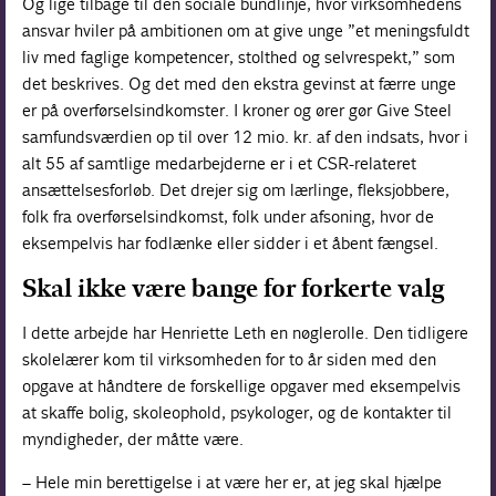
Og lige tilbage til den sociale bundlinje, hvor virksomhedens
ansvar hviler på ambitionen om at give unge ”et meningsfuldt
liv med faglige kompetencer, stolthed og selvrespekt,” som
det beskrives. Og det med den ekstra gevinst at færre unge
er på overførselsindkomster. I kroner og ører gør Give Steel
samfundsværdien op til over 12 mio. kr. af den indsats, hvor i
alt 55 af samtlige medarbejderne er i et CSR-­relateret
ansættelsesforløb. Det drejer sig om lærlinge, fleksjobbere,
folk fra overførselsindkomst, folk under afsoning, hvor de
eksempelvis har fodlænke eller sidder i et åbent fængsel.
Skal ikke være bange for forkerte valg
I dette arbejde har Henriette Leth en nøglerolle. Den tidligere
skolelærer kom til virksomheden for to år siden med den
opgave at håndtere de forskellige opgaver med eksempelvis
at skaffe bolig, skoleophold, psykologer, og de kontakter til
myndigheder, der måtte være.
– Hele min berettigelse i at være her er, at jeg skal hjælpe