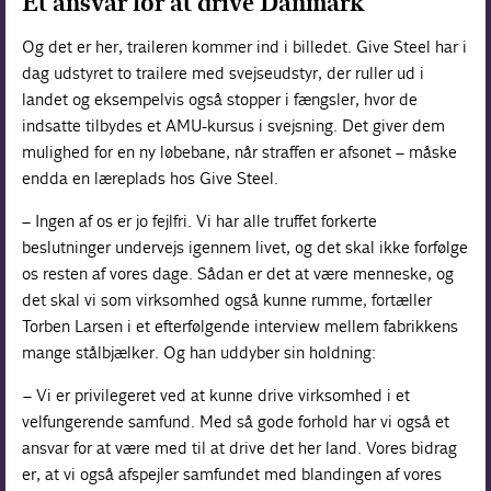
Et ansvar for at drive Danmark
Og det er her, traileren kommer ind i billedet. Give Steel har i
dag udstyret to trailere med svejseudstyr, der ruller ud i
landet og eksempelvis også stopper i fængsler, hvor de
indsatte tilbydes et AMU-kursus i svejsning. Det giver dem
mulighed for en ny løbebane, når straffen er afsonet – måske
endda en læreplads hos Give Steel.
– Ingen af os er jo fejlfri. Vi har alle truffet forkerte
beslutninger undervejs igennem livet, og det skal ikke forfølge
os resten af vores dage. Sådan er det at være menneske, og
det skal vi som virksomhed også kunne rumme, fortæller
Torben Larsen i et efterfølgende interview mellem fabrikkens
mange stålbjælker. Og han uddyber sin holdning:
– Vi er privilegeret ved at kunne drive virksomhed i et
velfungerende samfund. Med så gode forhold har vi også et
ansvar for at være med til at drive det her land. Vores bidrag
er, at vi også afspejler samfundet med blandingen af vores