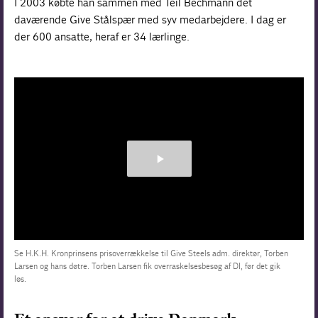
I 2003 købte han sammen med Teil Bechmann det
daværende Give Stålspær med syv medarbejdere. I dag er
der 600 ansatte, heraf er 34 lærlinge.
Se H.K.H. Kronprinsens prisoverrækkelse til Give Steels adm. direktør, Torben
Larsen og hans døtre. Torben Larsen fik overraskelsesbesøg af DI, før det gik
løs.