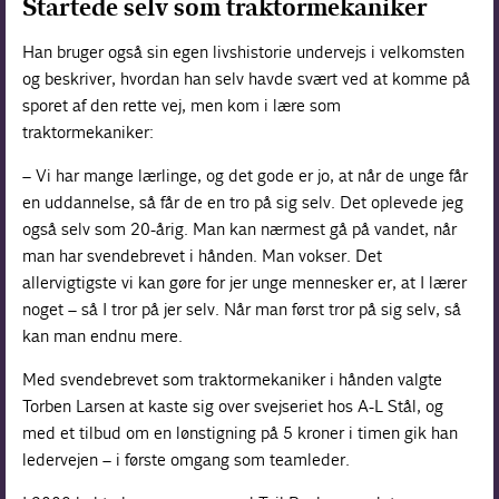
Startede selv som traktormekaniker
Han bruger også sin egen livshistorie undervejs i velkomsten
og beskriver, hvordan han selv havde svært ved at komme på
sporet af den rette vej, men kom i lære som
traktormekaniker:
– Vi har mange lærlinge, og det gode er jo, at når de unge får
en uddannelse, så får de en tro på sig selv. Det oplevede jeg
også selv som 20-årig. Man kan nærmest gå på vandet, når
man har svendebrevet i hånden. Man vokser. Det
allervigtigste vi kan gøre for jer unge mennesker er, at I lærer
noget – så I tror på jer selv. Når man først tror på sig selv, så
kan man endnu mere.
Med svendebrevet som traktormekaniker i hånden valgte
Torben Larsen at kaste sig over svejseriet hos A-L Stål, og
med et tilbud om en lønstigning på 5 kroner i timen gik han
ledervejen – i første omgang som teamleder.