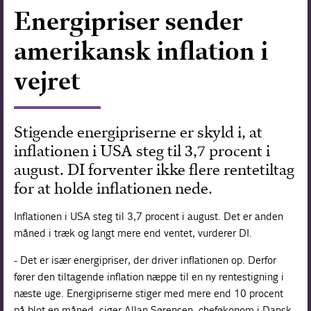
Energipriser sender
Forskning
amerikansk inflation i
vejret
Stigende energipriserne er skyld i, at
inflationen i USA steg til 3,7 procent i
august. DI forventer ikke flere rentetiltag
for at holde inflationen nede.
Inflationen i USA steg til 3,7 procent i august. Det er anden
måned i træk og langt mere end ventet, vurderer DI.
- Det er især energipriser, der driver inflationen op. Derfor
fører den tiltagende inflation næppe til en ny rentestigning i
næste uge. Energipriserne stiger med mere end 10 procent
på blot en måned, siger Allan Sørensen, cheføkonom i Dansk