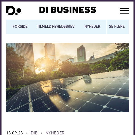
DI BUSINESS
FORSIDE
TILMELD NYHEDSBREV
NYHEDER
SE FLERE
BLOGS
N
Dansk økonomi
Digitalisering
International økonomi
Arbejdsmiljø
Arbejdsmarkedet
Uddannelse
Europapolitik
13.09.23
DIB
NYHEDER
•
•