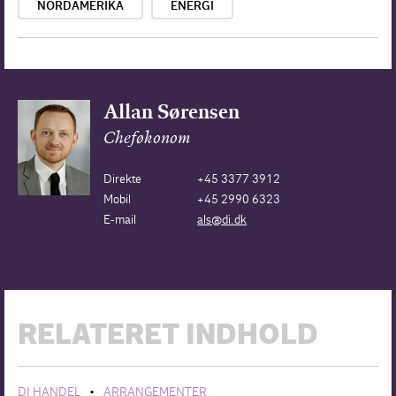
NORDAMERIKA
ENERGI
Allan Sørensen
Cheføkonom
Direkte
+45 3377 3912
Mobil
+45 2990 6323
E-mail
als@di.dk
RELATERET INDHOLD
DI HANDEL
ARRANGEMENTER
•