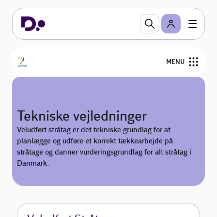
MENU
Find din tækkemand
Tekniske vejledninger
Om stråtag
Veludført stråtag er det tekniske grundlag for at
planlægge og udføre et korrekt tækkearbejde på
Om Tækkelauget
stråtage og danner vurderingsgrundlag for alt stråtag i
Danmark.
Bliv medlem
For medlemmer
Nyheder