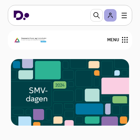
MENU
Om DFL
Regler og viden
Arrangementer
Sektioner
Branchevejledninger
Bliv medlem