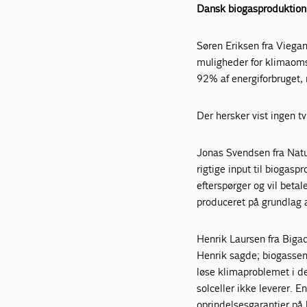
Dansk biogasproduktion 
Søren Eriksen fra Viegan
muligheder for klimaomsti
92% af energiforbruget, 
Der hersker vist ingen tv
Jonas Svendsen fra Natu
rigtige input til bioga
efterspørger og vil betal
produceret på grundlag af
Henrik Laursen fra Bigad
Henrik sagde; biogassen 
løse klimaproblemet i den
solceller ikke leverer. 
oprindelsesgarantier på