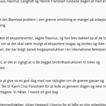
ruus, Rasmus Langhoff og Henrik Frandsen rundede dagen af med e
t det åbenlyse problem i den grønne omstilling er mangel på arbejds
ing.
ære et eksporteventyr, sagde Rasmus, og han blev bakket op af de t
e om at det skal være muligt at eksportere biogas og brinten og ikke
r, der har bragt dansk biogasproduktion i en international førerposi
 at det er vigtigt at vi får bygget brintinfrastrukturen til tiden og
den.
for at give os en god dag med nye indsigter om de grønne gasser og
 Tak til Karin Cruz Forsstrøm for at lede os gennem dagen og ikke m
ltagere. Vi håber, I havde en god dag.
entermedhjælper Johan Hegaard Liborius for at løfte en stor arbejds