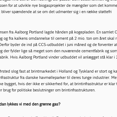
ressen for at udvikle nye biogasprojekter de mængder som det komm
 bliver spændende at se om det udmønter sig i en række støttefri
sen fra Aalborg Portland lagde hånden på kogepladen. En samlet
ug og fra kalkens omdannelse til cement på 2 mio. ton om året skal 
Derfor byder de ind på CCS-udbuddet i juni måned og de forventer at
g der fylder lige så meget som den nuværende cementfabrik og som
brik. Hvis Aalborg Portland vinder udbuddet vil anlægget stå klar i
 Ørsted slog fast at brintmarkedet i Holland og Tyskland er stort og 
nfrastruktur fra danske havmølleparker til deres tunge industrier. M
 bygget, hvis der ikke er sikkerhed for, at brintinfrastruktur er klar t
 brug for politiske beslutninger om brintinfrastrukturen.
ordan lykkes vi med den grønne gas?