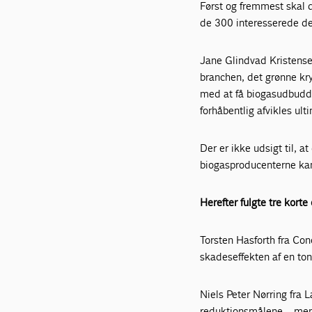
Først og fremmest skal d
de 300 interesserede del
Jane Glindvad Kristensen
branchen, det grønne kr
med at få biogasudbudde
forhåbentlig afvikles ul
Der er ikke udsigt til, 
biogasproducenterne kan
Herefter fulgte tre kort
Torsten Hasforth fra Conc
skadeseffekten af en ton
Niels Peter Nørring fra L
reduktionsmålene – men 