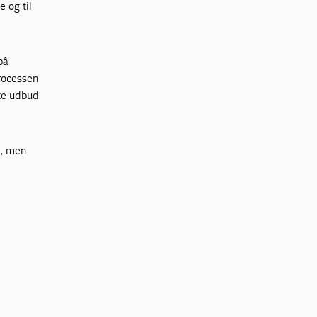
 og til
på
processen
te udbud
d, men