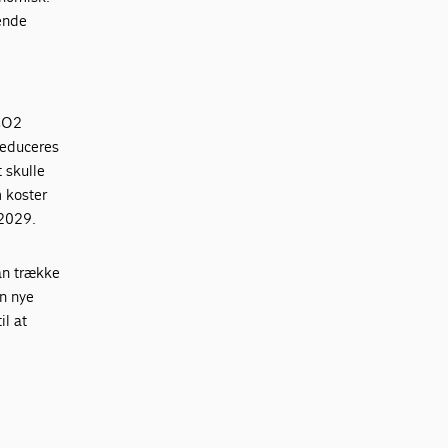
ende
 CO2
reduceres
 skulle
 koster
 2029.
kan trække
en nye
il at