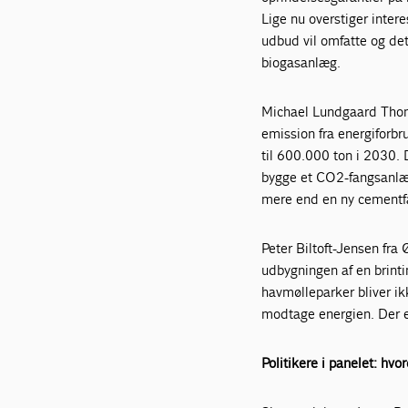
Lige nu overstiger inte
udbud vil omfatte og det
biogasanlæg.
Michael Lundgaard Thom
emission fra energiforbr
til 600.000 ton i 2030. 
bygge et CO2-fangsanlæ
mere end en ny cementfa
Peter Biltoft-Jensen fra
udbygningen af en brinti
havmølleparker bliver ikke
modtage energien. Der er
Politikere i panelet: hv