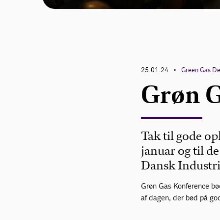
25.01.24
Green Gas D
•
Grøn G
Tak til gode o
januar og til d
Dansk Industri
Grøn Gas Konference bø
af dagen, der bød på go