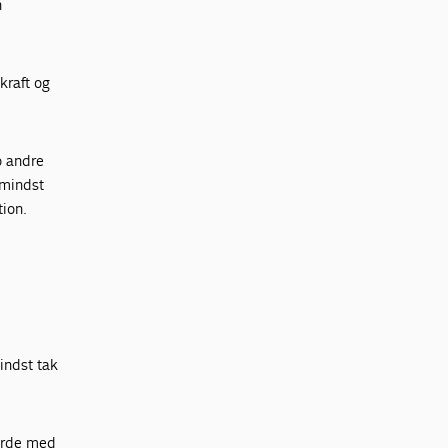
n
kraft og
o andre
 mindst
tion.
indst tak
byrde med