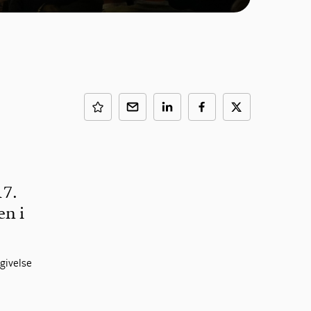
17.
en i
givelse