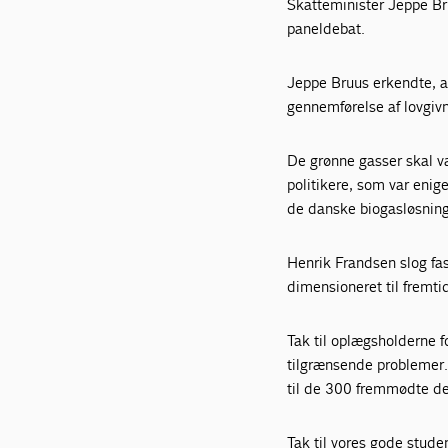
Skatteminister Jeppe B
paneldebat.
Jeppe Bruus erkendte, a
gennemførelse af lovgivn
De grønne gasser skal v
politikere, som var enig
de danske biogasløsninge
Henrik Frandsen slog fast,
dimensioneret til fremti
Tak til oplægsholderne 
tilgrænsende problemer.
til de 300 fremmødte de
Tak til vores gode stud