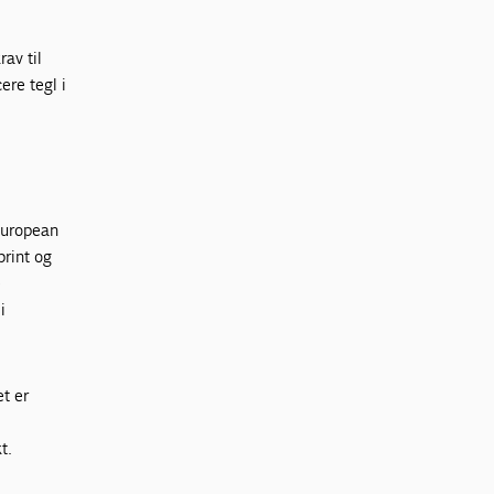
av til
re tegl i
European
rint og
e
i
et er
s
t.