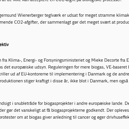
Egernsund Wienerberger teglværk er udsat for meget stramme klimakr
ende CO2-afgifter, der sammenlagt gør det meget svært at produce
ektiv
 fra Klima-, Energi- og Forsyningsministeriet og Mieke Decorte fra 
os det europæiske udsyn. Reguleringen for mere biogas, VE-baseret b
triller ud af EU-kontorerne til implementering i Danmark og de andr
duktionen stiger kraftigt i disse år, ikke blot i Danmark, men også 
indsigt i snubletråde for biogasprojekter i andre europæiske lande. D
 der gør det vanskeligt at få biogasprojekterne godkendt. Der opleve
protester om at biogas giver anledning til cancer og øger drivhuseffek