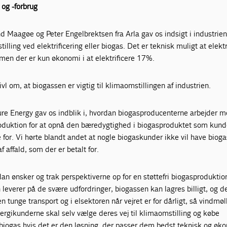
og -forbrug
d Maagøe og Peter Engelbrektsen fra Arla gav os indsigt i industrie
lling ved elektrificering eller biogas. Det er teknisk muligt at elektr
men der er kun økonomi i at elektrificere 17%.
ivl om, at biogassen er vigtig til klimaomstillingen af industrien.
re Energy gav os indblik i, hvordan biogasproducenterne arbejder 
sproduktion for at opnå den bæredygtighed i biogasproduktet som kun
e for. Vi hørte blandt andet at nogle biogaskunder ikke vil have bioga
 affald, som der er betalt for.
an ønsker og trak perspektiverne op for en støttefri biogasprodukti
leverer på de svære udfordringer, biogassen kan lagres billigt, og d
 tunge transport og i elsektoren når vejret er for dårligt, så vindmøl
Energikunderne skal selv vælge deres vej til klimaomstilling og købe
 biogas hvis det er den løsning, der passer dem bedst teknisk og øk