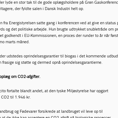
er lyde en stor tak til de gode oplægsholdere på Grøn Gaskonference
tagere, der fyldte salen i Dansk Industri helt op.
 fra Energistyrelsen satte gang i konferencen ved at give en status 
yds og det politiske arbejde. Hun brugte udtrykket snubletråde om 
t godkendt i EU-Kommissionen, en proces der runder to år når førs
timo marts måned.
at der udstedes oprindelsesgarantier til biogas i det kommende udbu
 frasige sig støtte og dermed opnå oprindelsesgarantierne.
e oplæg om CO2-afgifter.
ito fortalte blandt andet, at den tyske Miljøstyrelse har opgjort
 CO2 til 1.946 kr.
andbrug og Fødevarer forsikrede at landbruget vil leve op til
at de ikke kan acceptere en CO2-afgift på biologiske processer.