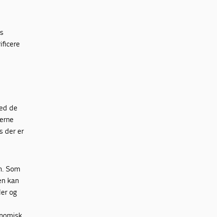
ns
ificere
med de
derne
s der er
on. Som
en kan
ler og
onomisk.