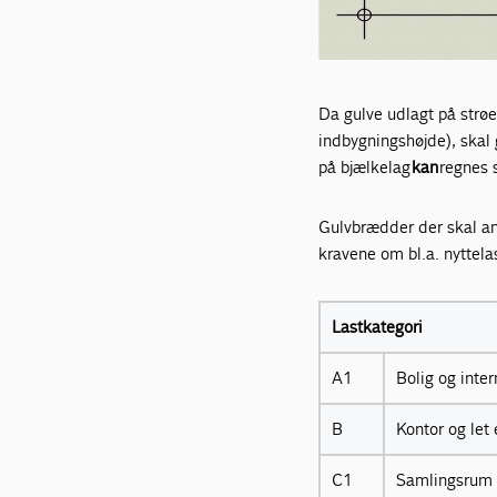
Da gulve udlagt på strø
indbygningshøjde), skal
på bjælkelag
kan
regnes 
Gulvbrædder der skal an
kravene om bl.a. nyttela
Lastkategori
A1
Bolig og inte
B
Kontor og let 
C1
Samlingsrum