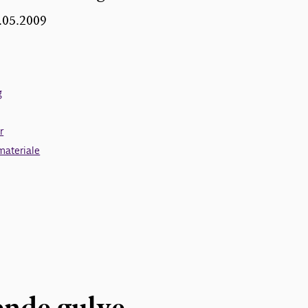
1.05.2009
g
r
materiale
nde gulve