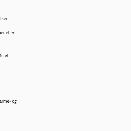
lker.
.
er eller
ås et
varme- og