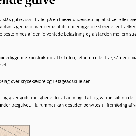
stås gulve, som hviler på en lineær understøtning af strøer eller bjæ
verføres gennem brædderne til de underliggende strøer eller bjælker
 bestemmes af den forventede belastning og afstanden mellem strø
nderliggende konstruktion af fx beton, letbeton eller træ, så der opn
vet.
kelag over krybekældre og i etageadskillelser.
elag giver gode muligheder for at anbringe lyd- og varmeisolerende
under trægulvet. Hulrummet kan desuden benyttes til fremføring af 