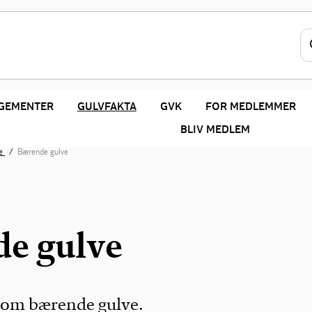
GEMENTER
GULVFAKTA
GVK
FOR MEDLEMMER
BLIV MEDLEM
ve
Bærende gulve
e gulve
 om bærende gulve.