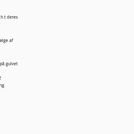
.h.t deres
ølge af
 på gulvet
2
ng.