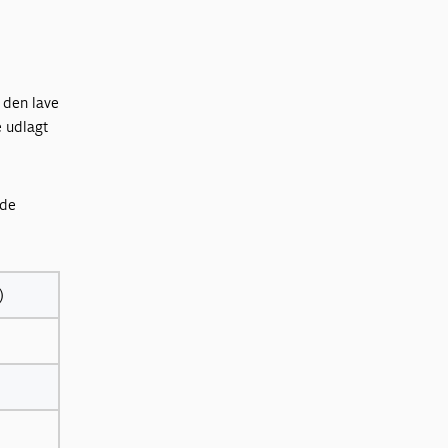
 den lave
e udlagt
lde
)