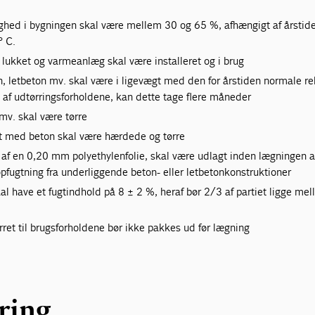
tighed i bygningen skal være mellem 30 og 65 %, afhængigt af årstid
° C.
lukket og varmeanlæg skal være installeret og i brug
n, letbeton mv. skal være i ligevægt med den for årstiden normale re
 af udtørringsforholdene, kan dette tage flere måneder
 mv. skal være tørre
t med beton skal være hærdede og tørre
m af en 0,20 mm polyethylenfolie, skal være udlagt inden lægningen a
opfugtning fra underliggende beton- eller letbetonkonstruktioner
al have et fugtindhold på 8 ± 2 %, heraf bør 2/3 af partiet ligge me
rret til brugsforholdene bør ikke pakkes ud før lægning
ring