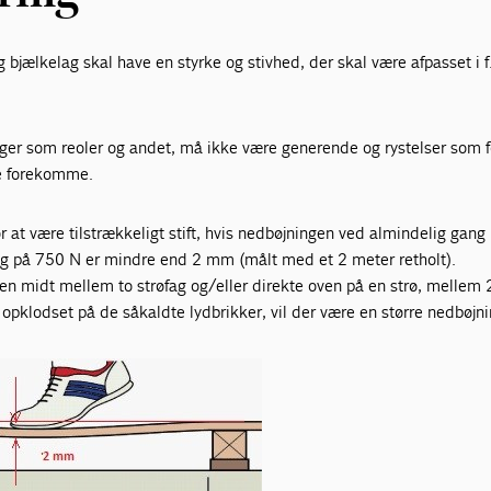
g bjælkelag skal have en styrke og stivhed, der skal være afpasset i f
nger som reoler og andet, må ikke være generende og rystelser som f
ke forekomme.
r at være tilstrækkeligt stift, hvis nedbøjningen ved almindelig gang
ning på 750 N er mindre end 2 mm (målt med et 2 meter retholt).
n midt mellem to strøfag og/eller direkte oven på en strø, mellem 
 opklodset på de såkaldte lydbrikker, vil der være en større nedbøjni