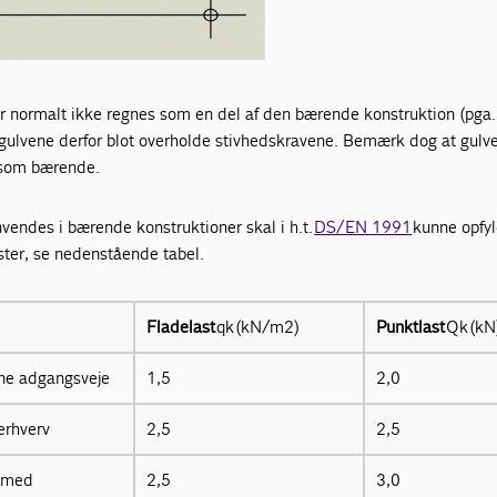
er normalt ikke regnes som en del af den bærende konstruktion (pga.
 gulvene derfor blot overholde stivhedskravene. Bemærk dog at gulv
som bærende.
vendes i bærende konstruktioner skal i h.t.
DS/EN 1991
kunne opfy
ster, se nedenstående tabel.
Fladelast
qk (kN/m2)
Punktlast
Qk (kN
rne adgangsveje
1,5
2,0
erhverv
2,5
2,5
 med
2,5
3,0