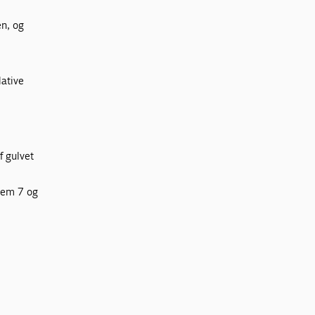
en, og
lative
f gulvet
llem 7 og