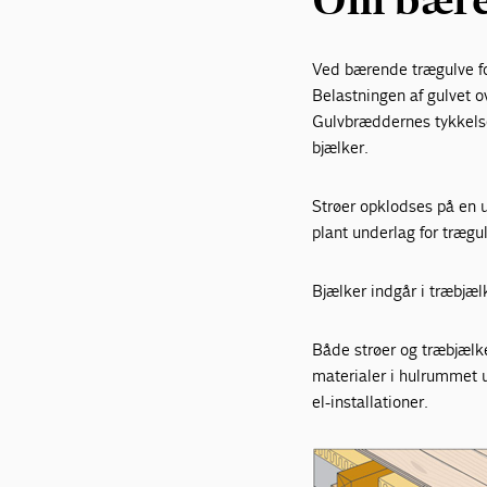
Ved bærende trægulve for
Belastningen af gulvet o
Gulvbræddernes tykkelse
bjælker.
Strøer opklodses på en u
plant underlag for trægul
Bjælker indgår i træbjæl
Både strøer og træbjælk
materialer i hulrummet 
el-installationer.