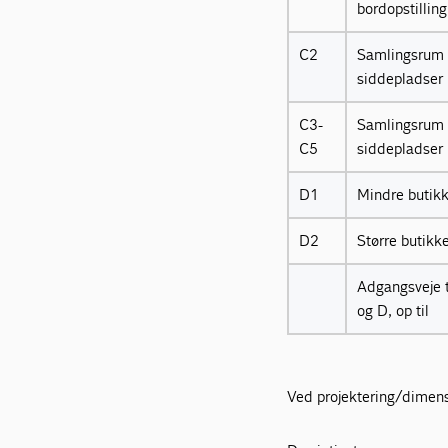
bordopstilling
C2
Samlingsrum 
siddepladser
C3-
Samlingsrum 
C5
siddepladser
D1
Mindre butik
D2
Større butikk
Adgangsveje t
og D, op til
Ved projektering/dimensio