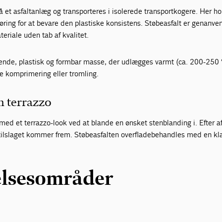
på et asfaltanlæg og transporteres i isolerede transportkogere. Her h
ing for at bevare den plastiske konsistens. Støbeasfalt er genanve
riale uden tab af kvalitet.
ydende, plastisk og formbar masse, der udlægges varmt (ca. 200-250
e komprimering eller tromling.
m terrazzo
med et terrazzo-look ved at blande en ønsket stenblanding i. Efter a
 tilslaget kommer frem. Støbeasfalten overfladebehandles med en kla
lsesområder