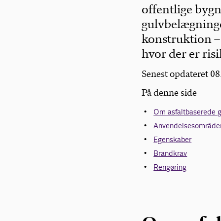
offentlige byg
gulvbelægninge
konstruktion –
hvor der er ri
Senest opdateret 0
På denne side
Om asfaltbaserede g
Anvendelsesområde
Egenskaber
Brandkrav
Rengøring