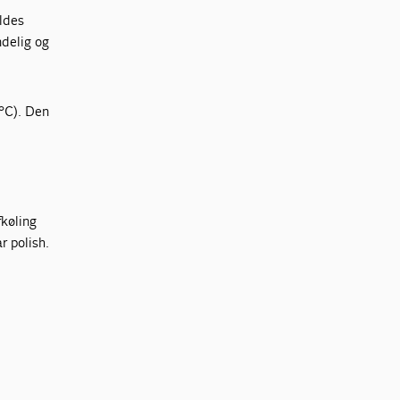
oldes
ndelig og
 °C). Den
fkøling
r polish.