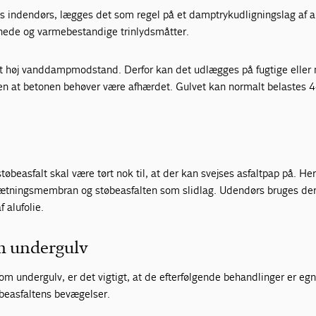
s indendørs, lægges det som regel på et damptrykudligningslag af al
nede og varmebestandige trinlydsmåtter.
t høj vanddampmodstand. Derfor kan det udlægges på fugtige eller 
en at betonen behøver være afhærdet. Gulvet kan normalt belastes 4
tøbeasfalt skal være tørt nok til, at der kan svejses asfaltpap på. He
ætningsmembran og støbeasfalten som slidlag. Udendørs bruges der
 alufolie.
m undergulv
om undergulv, er det vigtigt, at de efterfølgende behandlinger er eg
beasfaltens bevægelser.