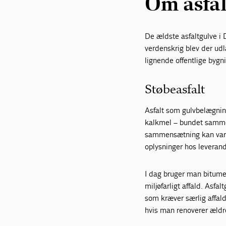
Om asfal
De ældste asfaltgulve i 
verdenskrig blev der udl
lignende offentlige bygn
Støbeasfalt
Asfalt som gulvbelægni
kalkmel – bundet sammen
sammensætning kan varie
oplysninger hos leveran
I dag bruger man bitumen
miljøfarligt affald. Asf
som kræver særlig affal
hvis man renoverer ældr