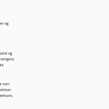
.
ner og
 sand og
andingens
kke
ke som
ndelser,
mærksom,