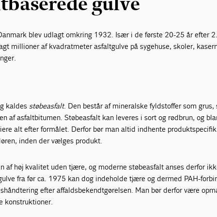
tbaserede gulve
Danmark blev udlagt omkring 1932. Især i de første 20-25 år efter 2
agt millioner af kvadratmeter asfaltgulve på sygehuse, skoler, kaser
inger.
ng kaldes
støbeasfalt
. Den består af mineralske fyldstoffer som grus,
 af asfaltbitumen. Støbeasfalt kan leveres i sort og rødbrun, og bl
re alt efter formålet. Derfor bør man altid indhente produktspecifi
døren, inden der vælges produkt.
 af høj kvalitet uden tjære, og moderne støbeasfalt anses derfor ik
altgulve fra før ca. 1975 kan dog indeholde tjære og dermed PAH-forbi
dshåndtering efter affaldsbekendtgørelsen. Man bør derfor være op
e konstruktioner.