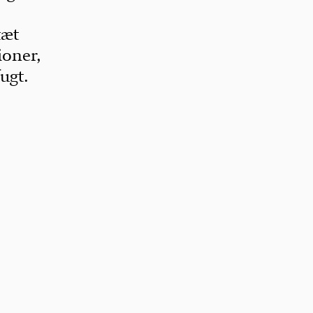
tæt
ioner,
ugt.