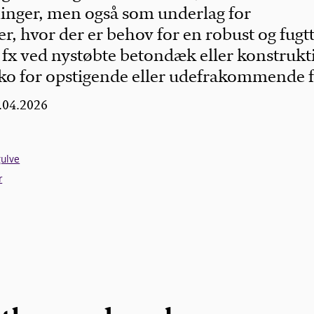
ninger, men også som underlag for
r, hvor der er behov for en robust og fugt
 fx ved nystøbte betondæk eller konstrukt
siko for opstigende eller udefrakommende f
8.04.2026
ulve
r