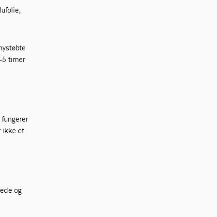
ufolie,
nystøbte
-5 timer
r fungerer
 ikke et
nede og