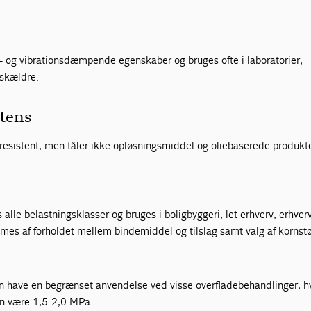
d- og vibrationsdæmpende egenskaber og bruges ofte i laboratorier,
gskældre.
tens
resistent, men tåler ikke opløsningsmiddel og oliebaserede produkte
 alle belastningsklasser og bruges i boligbyggeri, let erhverv, erhver
mes af forholdet mellem bindemiddel og tilslag samt valg af kornstø
n have en begrænset anvendelse ved visse overfladebehandlinger, h
kan være 1,5-2,0 MPa.