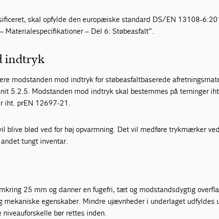
ssificeret, skal opfylde den europæiske standard DS/EN 13108-6:2
 Materialespecifikationer – Del 6: Støbeasfalt”.
 indtryk
ere modstanden mod indtryk for støbeasfaltbaserede afretningsmate
snit 5.2.5. Modstanden mod indtryk skal bestemmes på terninger ih
r iht. prEN 12697-21.
il blive blød ved for høj opvarmning. Det vil medføre trykmærker ve
 andet tungt inventar.
omkring 25 mm og danner en fugefri, tæt og modstandsdygtig overf
g mekaniske egenskaber. Mindre ujævnheder i underlaget udfyldes 
niveauforskelle bør rettes inden.