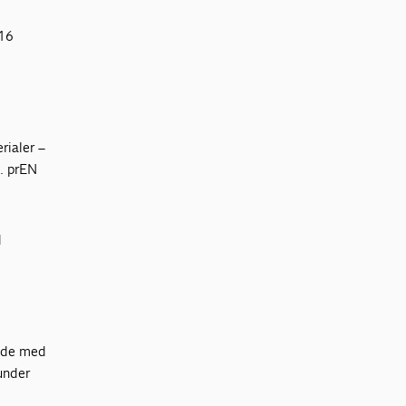
016
rialer –
t. prEN
d
lade med
under