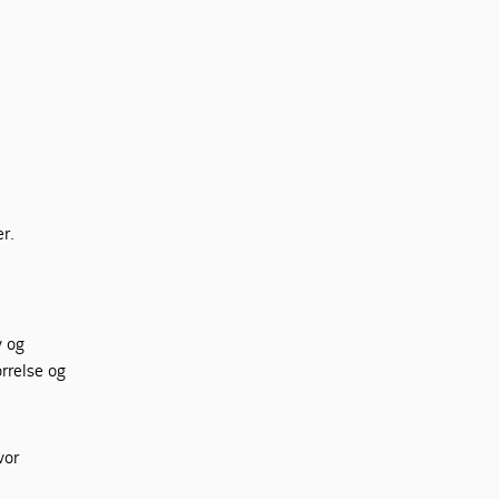
r.
v og
rrelse og
vor