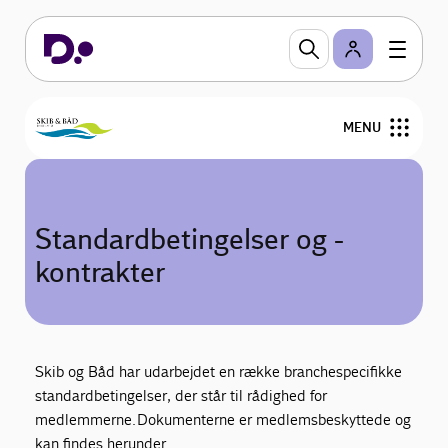
MENU
Om Skib & Båd
Standardbetingelser og -
Medlemsfordele
kontrakter
Personalejura
Nyheder
Skib og Båd har udarbejdet en række branchespecifikke
Arrangementer og Netværk
standardbetingelser, der står til rådighed for
medlemmerne. Dokumenterne er medlemsbeskyttede og
kan findes herunder.
Kontakt