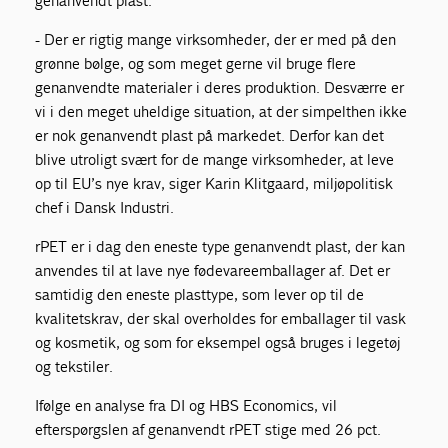
genanvendt plast.
- Der er rigtig mange virksomheder, der er med på den
grønne bølge, og som meget gerne vil bruge flere
genanvendte materialer i deres produktion. Desværre er
vi i den meget uheldige situation, at der simpelthen ikke
er nok genanvendt plast på markedet. Derfor kan det
blive utroligt svært for de mange virksomheder, at leve
op til EU’s nye krav, siger Karin Klitgaard, miljøpolitisk
chef i Dansk Industri.
rPET er i dag den eneste type genanvendt plast, der kan
anvendes til at lave nye fødevareemballager af. Det er
samtidig den eneste plasttype, som lever op til de
kvalitetskrav, der skal overholdes for emballager til vask
og kosmetik, og som for eksempel også bruges i legetøj
og tekstiler.
Ifølge en analyse fra DI og HBS Economics, vil
efterspørgslen af genanvendt rPET stige med 26 pct.