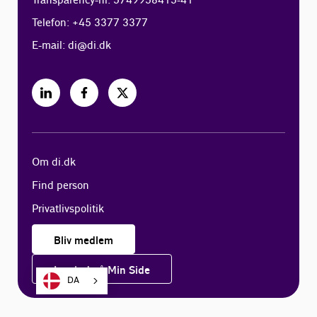
Transparency-nr. 5749958415-41
Telefon: +45 3377 3377
E-mail:
di@di.dk
Om di.dk
Find person
Privatlivspolitik
Bliv medlem
Log ind på Min Side
DA