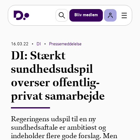
Bliv medlem
16.03.22
DI
Pressemeddelelse
•
•
DI: Stærkt
sundhedsudspil
overser offentlig-
privat samarbejde
Regeringens udspil til en ny
sundhedsaftale er ambitiøst og
indeholder flere gode forslag. Men