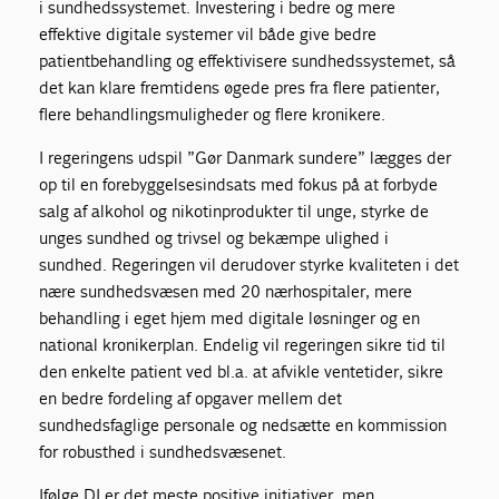
i sundhedssystemet. Investering i bedre og mere
effektive digitale systemer vil både give bedre
patientbehandling og effektivisere sundhedssystemet, så
det kan klare fremtidens øgede pres fra flere patienter,
flere behandlingsmuligheder og flere kronikere.
I regeringens udspil ”Gør Danmark sundere” lægges der
op til en forebyggelsesindsats med fokus på at forbyde
salg af alkohol og nikotinprodukter til unge, styrke de
unges sundhed og trivsel og bekæmpe ulighed i
sundhed. Regeringen vil derudover styrke kvaliteten i det
nære sundhedsvæsen med 20 nærhospitaler, mere
behandling i eget hjem med digitale løsninger og en
national kronikerplan. Endelig vil regeringen sikre tid til
den enkelte patient ved bl.a. at afvikle ventetider, sikre
en bedre fordeling af opgaver mellem det
sundhedsfaglige personale og nedsætte en kommission
for robusthed i sundhedsvæsenet.
Ifølge DI er det meste positive initiativer, men