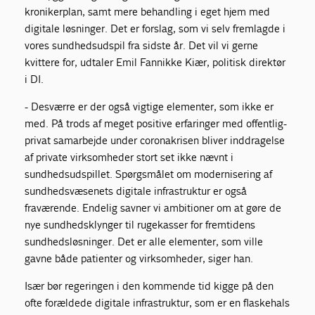
kronikerplan, samt mere behandling i eget hjem med
digitale løsninger. Det er forslag, som vi selv fremlagde i
vores sundhedsudspil fra sidste år. Det vil vi gerne
kvittere for, udtaler Emil Fannikke Kiær, politisk direktør
i DI.
- Desværre er der også vigtige elementer, som ikke er
med. På trods af meget positive erfaringer med offentlig-
privat samarbejde under coronakrisen bliver inddragelse
af private virksomheder stort set ikke nævnt i
sundhedsudspillet. Spørgsmålet om modernisering af
sundhedsvæsenets digitale infrastruktur er også
fraværende. Endelig savner vi ambitioner om at gøre de
nye sundhedsklynger til rugekasser for fremtidens
sundhedsløsninger. Det er alle elementer, som ville
gavne både patienter og virksomheder, siger han.
Især bør regeringen i den kommende tid kigge på den
ofte forældede digitale infrastruktur, som er en flaskehals