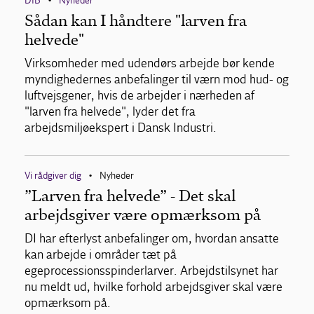
DIB
Nyheder
•
Sådan kan I håndtere "larven fra
helvede"
Virksomheder med udendørs arbejde bør kende
myndighedernes anbefalinger til værn mod hud- og
luftvejsgener, hvis de arbejder i nærheden af
"larven fra helvede", lyder det fra
arbejdsmiljøekspert i Dansk Industri.
Vi rådgiver dig
Nyheder
•
”Larven fra helvede” - Det skal
arbejdsgiver være opmærksom på
DI har efterlyst anbefalinger om, hvordan ansatte
kan arbejde i områder tæt på
egeprocessionsspinderlarver. Arbejdstilsynet har
nu meldt ud, hvilke forhold arbejdsgiver skal være
opmærksom på.