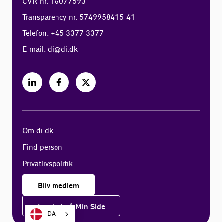
CVR-nr. 16077593
Transparency-nr. 5749958415-41
Telefon: +45 3377 3377
E-mail:
di@di.dk
Om di.dk
Find person
Privatlivspolitik
Bliv medlem
Log ind på Min Side
DA