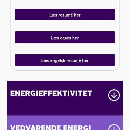
Læs resumé her
Læs cases her
Læs engelsk resumé her
ENERGIEFFEKTIVITET
VEDVARENDE ENERGI
For at Danmark kan blive klimaneutral, er det centralt, at