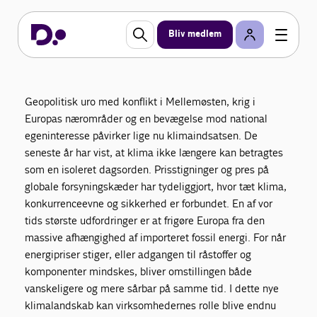
handling i dag
Bliv medlem
Ambitionen om klimaneutralitet i 2045 markerer et
af de mest omfattende samfundsprojekter i nyere
tid. Det handler ikke alene om at reducere
udledninger, men om at omstille energisystemer,
Geopolitisk uro med konflikt i Mellemøsten, krig i
produktionsformer, transport, byggeri og landbrug
Europas nærområder og en bevægelse mod national
i en skala, der griber ind i alle dele af vores
egeninteresse påvirker lige nu klimaindsatsen. De
samfund. Omstillingen vil blive determinerende for
seneste år har vist, at klima ikke længere kan betragtes
vores fremtid, og virksomhedernes rolle er central.
som en isoleret dagsorden. Prisstigninger og pres på
Det er dem, der hver dag udvikler, investerer,
globale forsyningskæder har tydeliggjort, hvor tæt klima,
ansætter og bygger alt det, der skal til for at vi kan
komme i mål.
konkurrenceevne og sikkerhed er forbundet. En af vor
tids største udfordringer er at frigøre Europa fra den
massive afhængighed af importeret fossil energi. For når
energipriser stiger, eller adgangen til råstoffer og
komponenter mindskes, bliver omstillingen både
vanskeligere og mere sårbar på samme tid. I dette nye
klimalandskab kan virksomhedernes rolle blive endnu