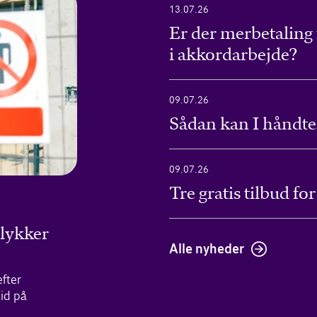
13.07.26
Er der merbetaling f
i akkordarbejde?
09.07.26
Sådan kan I håndter
09.07.26
Tre gratis tilbud fo
ulykker
Alle nyheder
efter
tid på