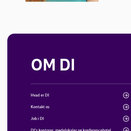
OM DI
Hvad er DI
Kontakt os
Job i DI
DI's kontorer, mødelokaler og konferencehotel