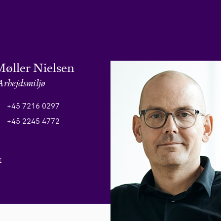
øller Nielsen
Arbejdsmiljø
+45 7216 0297
+45 2245 4772
r