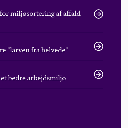
or miljøsortering af affald
e "larven fra helvede"
r et bedre arbejdsmiljø