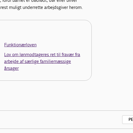
 fordi barnet er dødfødt, dør eller bliver
arest muligt underrette arbejdsgiver herom.
Funktionærloven
Lov om lønmodtageres ret til fravær fra
arbejde af særlige familiemæssige
årsager
P