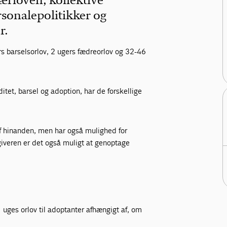
ærloven, kollektive
rsonalepolitikker og
r.
gers barselsorlov, 2 ugers fædreorlov og 32-46
itet, barsel og adoption, har de forskellige
af hinanden, men har også mulighed for
sgiveren er det også muligt at genoptage
 1 uges orlov til adoptanter afhængigt af, om