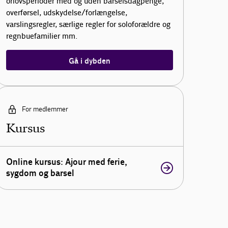
orlovsperioder med og uden barselsdagpenge,
overførsel, udskydelse/forlængelse,
varslingsregler, særlige regler for soloforældre og
regnbuefamilier mm.
Gå i dybden
For medlemmer
Kursus
Online kursus: Ajour med ferie,
sygdom og barsel