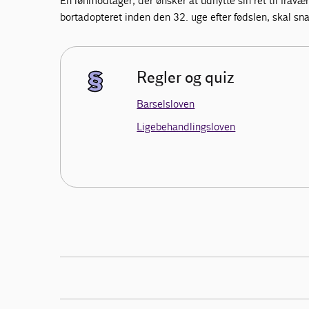
En lønmodtager, der ønsker at udnytte sin ret til fravær,
bortadopteret inden den 32. uge efter fødslen, skal sn
Regler og quiz
Barselsloven
Ligebehandlingsloven