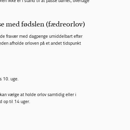
en ikke er i stand til at passe barnet, overtage
se med fødslen (fædreorlov)
nde fravær med dagpenge umiddelbart efter
eden afholde orloven på et andet tidspunkt
s 10. uge.
kan vælge at holde orlov samtidig eller i
 op til 14 uger.