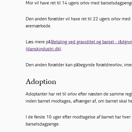
Mor vil have ret til 14 ugers orlov med barselsdagpen
Den anden forælder vil have ret til 22 ugers orlov med
øremærkede.
Læs mere på
Betaling ved graviditet og barsel - rådgivn
(danskindustri.dk)
.
Den anden forælder kan påbegynde forældreorlov, imen
Adoption
Adoptanter har ret til orlov efter næsten de samme regl
inden barnet modtages, afhænger af, om barnet skal he
I de første 10 uger efter modtagelse af barnet har hver 
barselsdagpenge.