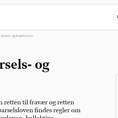
, barsels- og forældreorlov
rsels- og
retten til fravær og retten
barselsloven findes regler om