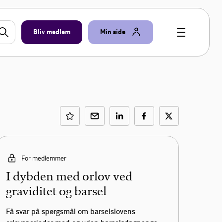
Bliv medlem
Min side
For medlemmer
I dybden med orlov ved
graviditet og barsel
Få svar på spørgsmål om barselslovens