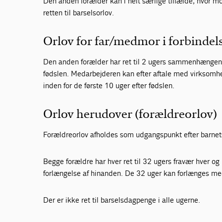
Den anden forælder kan i helt særlige tilfælde, hvor mor
retten til barselsorlov.
Orlov for far/medmor i forbindel
Den anden forælder har ret til 2 ugers sammenhænge
fødslen. Medarbejderen kan efter aftale med virksomh
inden for de første 10 uger efter fødslen.
Orlov herudover (forældreorlov)
Forældreorlov afholdes som udgangspunkt efter barnet
Begge forældre har hver ret til 32 ugers fravær hver og 
forlængelse af hinanden. De 32 uger kan forlænges med
Der er ikke ret til barselsdagpenge i alle ugerne.