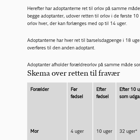
Herefter har adoptanterne ret til orlov på samme måde 
begge adoptanter, udover retten til orlov i de første 10
orlov hver, der kan forlænges med op til 14 uger.
Adoptanterne har hver ret til barselsdagpenge i 18 ug
overføres til den anden adoptant.
Adoptanter afholder forældreorlov på samme måde som
Skema over retten til fravær
Forælder
Før
Efter
Efter 10 u
fødsel
fødsel
som udga
Mor
4 uger
10 uger
32 uger*