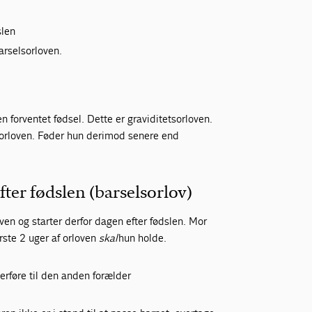
slen
barselsorloven.
 forventet fødsel. Dette er graviditetsorloven.
tsorloven. Føder hun derimod senere end
fter fødslen (barselsorlov)
oven og starter derfor dagen efter fødslen. Mor
rste 2 uger af orloven
skal
hun holde.
erføre til den anden forælder