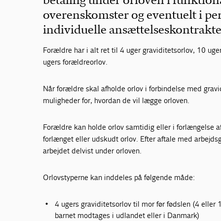
betaling under orloven i funktion
overenskomster og eventuelt i pe
individuelle ansættelseskontrakte
Forældre har i alt ret til 4 uger graviditetsorlov, 10 u
ugers forældreorlov.
Når forældre skal afholde orlov i forbindelse med gravid
muligheder for, hvordan de vil lægge orloven.
Forældre kan holde orlov samtidig eller i forlængelse 
forlænget eller udskudt orlov. Efter aftale med arbejd
arbejdet delvist under orloven.
Orlovstyperne kan inddeles på følgende måde:
4 ugers graviditetsorlov til mor før fødslen (4 eller
barnet modtages i udlandet eller i Danmark)