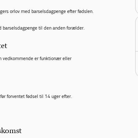
 ugers orlov med barselsdagpenge efter fødslen.
ed barselsdagpenge til den anden forælder.
tet
 om vedkommende er funktionær eller
før forventet fødsel til 14 uger efter.
nskomst