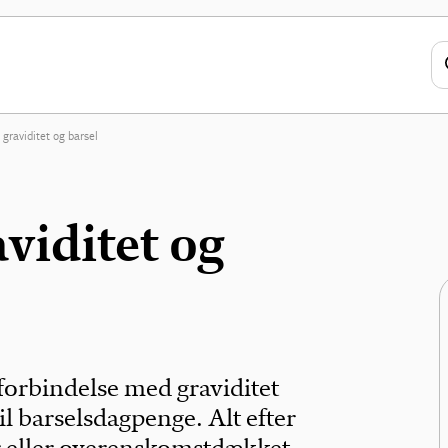
 graviditet og barsel
viditet og
forbindelse med graviditet
til barselsdagpenge. Alt efter