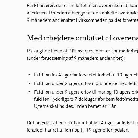
Funktionærer, der er omfattet af en overenskomst, kan he
af orloven. Perioden afhænger af den enkelte overensko
9 måneders anciennitet i virksomheden på det forvent
Medarbejdere omfattet af overe
På langt de fleste af DI’s overenskomster har medarbejd
(under forudsætning af 9 måneders anciennitet):
Fuld løn fra 4 uger før forventet fødsel til 10 uger ef
Fuld løn under 2 ugers orlov i forbindelse med føds
Fuld løn under 9 ugers orlov til mor og 10 ugers or
fuld løn i yderligere 7 deleuger (for børn født/modt
Ugerne skal holdes, inden barnet er 1 år.
Det betyder, at en mor har ret til løn 4 uger før fødsel 
forælder har ret til løn i op til 19 uger efter fødslen.