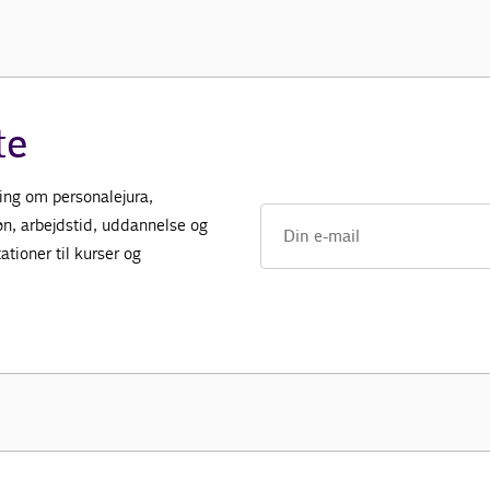
te
ing om personalejura,
øn, arbejdstid, uddannelse og
tioner til kurser og