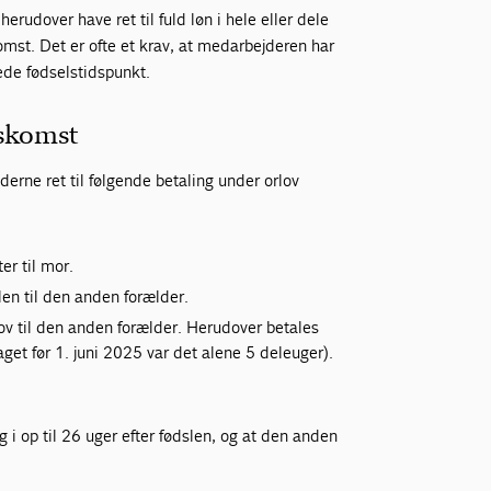
rudover have ret til fuld løn i hele eller dele
mst. Det er ofte et krav, at medarbejderen har
ede fødselstidspunkt.
nskomst
erne ret til følgende betaling under orlov
ter til mor.
len til den anden forælder.
lov til den anden forælder. Herudover betales
aget før 1. juni 2025 var det alene 5 deleuger).
og i op til 26 uger efter fødslen, og at den anden