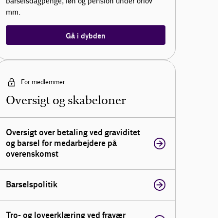
barselsdagpenge, løn og pension under orlov
mm.
Gå i dybden
For medlemmer
Oversigt og skabeloner
Oversigt over betaling ved graviditet
og barsel for medarbejdere på
overenskomst
Barselspolitik
Tro- og loveerklæring ved fravær