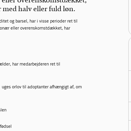
 eller overenskomstdækket,
med halv eller fuld løn.
et og barsel, har i visse perioder ret til
ionær eller overenskomstdækket, har
lder, har medarbejderen ret til
 1 uges orlov til adoptanter afhængigt af, om
slen
 fødsel