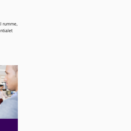
kal rumme,
entialet