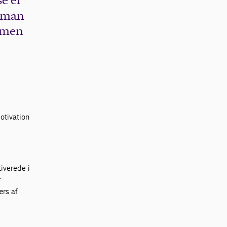
se er
r man
ammen
otivation
tiverede i
r
ærs af