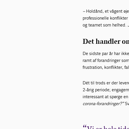
–
Holdånd, et vågent øje
professionelle konflikte
og teamet som helhed. J
Det handler o
De sidste par år har ik
ramt af forandringer som
frustration, konflikter, f
Dét til trods er der leve
2-årig periode; engagem
interessant at spørge e
corona-forandringer?”
Sv