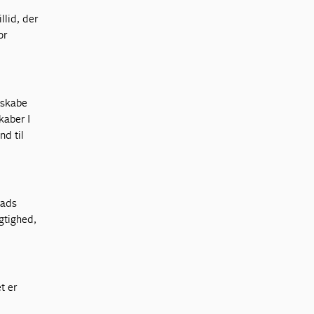
llid, der
or
t skabe
kaber I
nd til
lads
gtighed,
t er