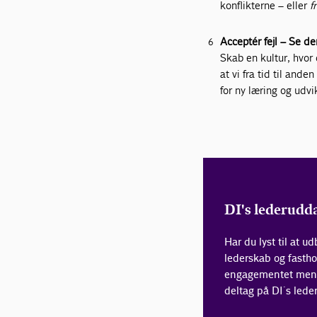
konflikterne – eller
f
Acceptér fejl – Se d
Skab en kultur, hvor 
at vi fra tid til ande
for ny læring og udvi
DI's lederudd
Har du lyst til at u
lederskab og fastho
engagementet mens 
deltag på DI´s lede