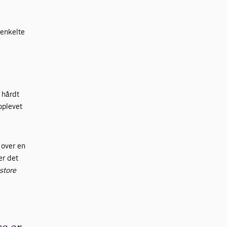
 enkelte
 hårdt
oplevet
 over en
er det
 store