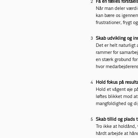
Få en fælles forståel
Når man deler værdie
kan bære os igennem e
frustrationer, frygt o
Skab udvikling og i
Det er helt naturligt
rammer for samarbejd
en stærk grobund for 
hvor medarbejderens o
Hold fokus på result
Hold et vågent øje p
løftes blikket mod a
mangfoldighed og dig
Skab tillid og plads t
Tro ikke at holdånd,
hårdt arbejde at hånd