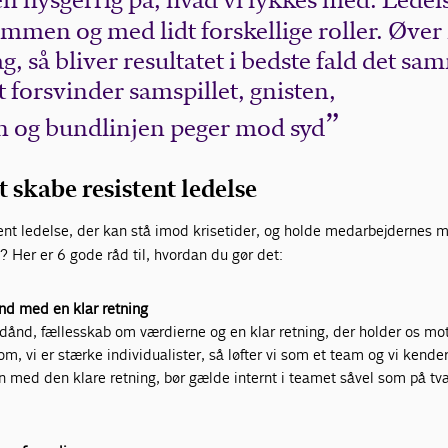
den nysgerrig på, hvad vi lykkes med. Ledel
sammen og med lidt forskellige roller. Øve
ag, så bliver resultatet i bedste fald det s
dt forsvinder samspillet, gnisten,
n og bundlinjen peger mod syd
l at skabe resistent ledelse
ent ledelse, der kan stå imod krisetider, og holde medarbejdernes m
t? Her er 6 gode råd til, hvordan du gør det:
nd med en klar retning
oldånd, fællesskab om værdierne og en klar retning, der holder os mo
m, vi er stærke individualister, så løfter vi som et team og vi kende
 med den klare retning, bør gælde internt i teamet såvel som på tv