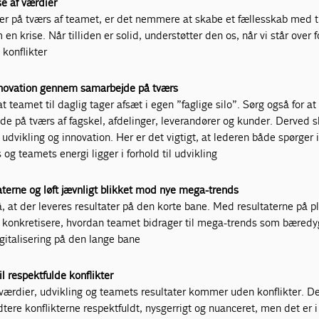
se af værdier
r på tværs af teamet, er det nemmere at skabe et fællesskab med ti
n krise. Når tilliden er solid, understøtter den os, når vi står over f
g konflikter
nnovation gennem samarbejde på tværs
 at teamet til daglig tager afsæt i egen ”faglige silo”. Sørg også for a
e på tværs af fagskel, afdelinger, leverandører og kunder. Derved s
udvikling og innovation. Her er det vigtigt, at lederen både spørger i
g teamets energi ligger i forhold til udvikling
aterne og løft jævnligt blikket mod nye mega-trends
å, at der leveres resultater på den korte bane. Med resultaterne på p
t konkretisere, hvordan teamet bidrager til mega-trends som bæredy
italisering på den lange bane
il respektfulde konflikter
 værdier, udvikling og teamets resultater kommer uden konflikter. De
tere konflikterne respektfuldt, nysgerrigt og nuanceret, men det er i