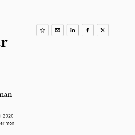
er
 man
 i 2020
der mon