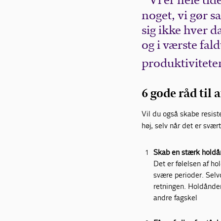
Vi er hele ti
noget, vi gør 
sig ikke hver d
og i værste fal
produktivitete
­­­6 gode råd ti
Vil du også skabe resist
høj, selv når det er svær
Skab en stærk holdå
Det er følelsen af h
svære perioder. Selvo
retningen. Holdånden
andre fagskel