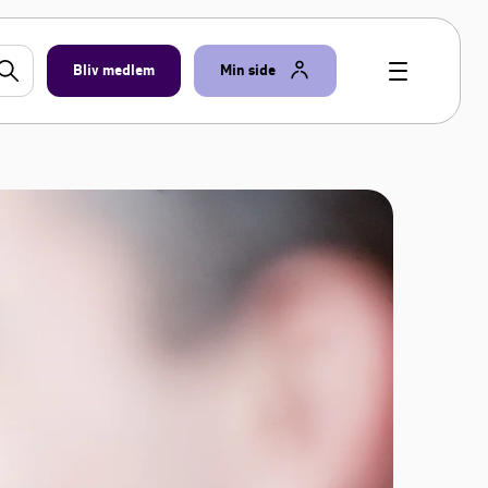
Bliv medlem
Min side