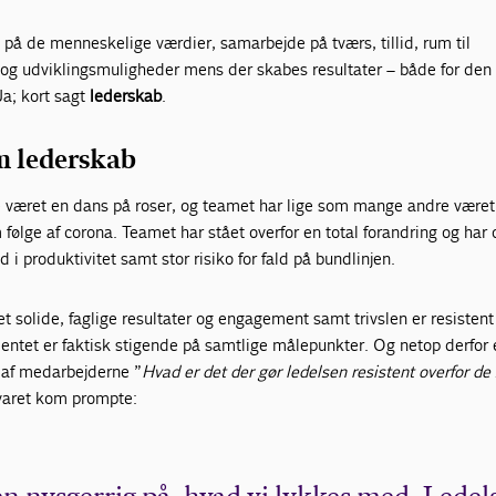
 på de menneskelige værdier, samarbejde på tværs, tillid, rum til
r og udviklingsmuligheder mens der skabes resultater – både for den
a; kort sagt
lederskab
.
m lederskab
ke været en dans på roser, og teamet har lige som mange andre været
 følge af corona. Teamet har stået overfor en total forandring og har 
ald i produktivitet samt stor risiko for fald på bundlinjen.
ret solide, faglige resultater og engagement samt trivslen er resistent
entet er faktisk stigende på samtlige målepunkter. Og netop derfor 
n af medarbejderne ”
Hvad er det der gør ledelsen resistent overfor de
aret kom prompte: