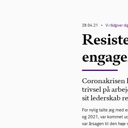
28.04.21
Vi rådgiver di
•
Resiste
engage
Coronakrisen h
trivsel på arb
sit lederskab re
For nylig talte jeg med 
og 2021, var kommet ud
var årsagen til den høje