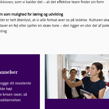
riktionen,
som vi kalder det – at det effektive team finder sin form
em som mulighed for læring og udvikling
det er helt åbenlyst, at vi alle fortsat øver os på ledelse. Kulturen s
n laver en fejl eller spiller en skæv tone – deri ligger en stor del af pot
kling
annelser
dbygge dit resistente
lde højt
krisen raser, så
ruddannelser.