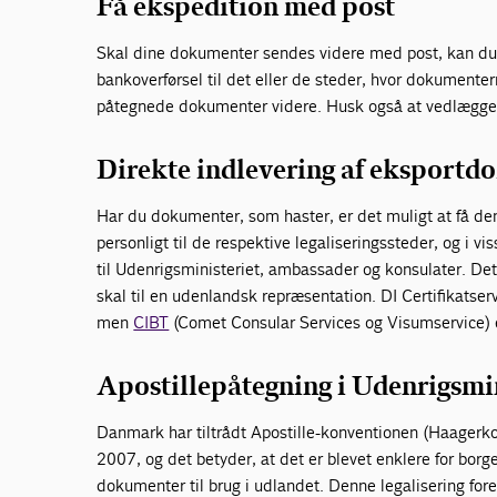
Få ekspedition med post
Skal dine dokumenter sendes videre med post, kan du 
bankoverførsel til det eller de steder, hvor dokumentern
påtegnede dokumenter videre. Husk også at vedlægge en
Direkte indlevering af eksport
Har du dokumenter, som haster, er det muligt at få d
personligt til de respektive legaliseringssteder, og i v
til Udenrigsministeriet, ambassader og konsulater. De
skal til en udenlandsk repræsentation. DI Certifikatser
men
CIBT
(Comet Consular Services og Visumservice) 
Apostillepåtegning i Udenrigsmin
Danmark har tiltrådt Apostille-konventionen (Haagerko
2007, og det betyder, at det er blevet enklere for borge
dokumenter til brug i udlandet. Denne legalisering fo