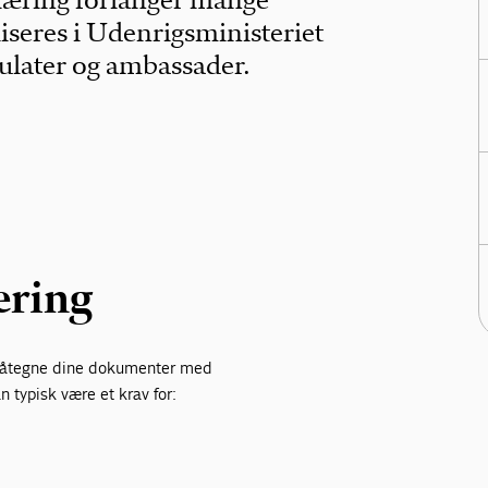
læring forlanger mange
iseres i Udenrigsministeriet
sulater og ambassader.
æring
e påtegne dine dokumenter med
 typisk være et krav for: