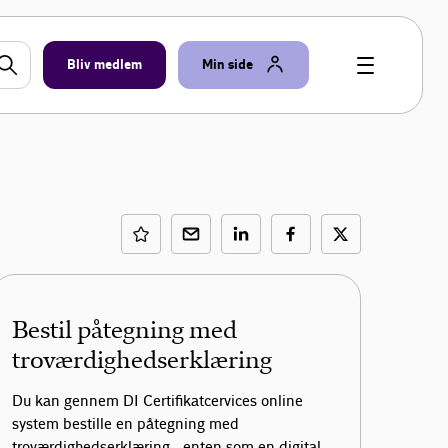
Bliv medlem
Min side
Bestil påtegning med
troværdighedserklæring
Du kan gennem DI Certifikatcervices online
system bestille en påtegning med
troværdighedserklæring - enten som en digital