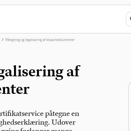
Påtegning og legalisering af eksportdokumenter
galisering af
nter
ifikatservice påtegne en
ghedserklæring. Udover