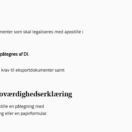
menter som skal legaliseres med apostille i
påtegnes af DI.
 krav til eksportdokumenter samt
troværdighedserklæring
stille en påtegning med
g eller en papirformular.