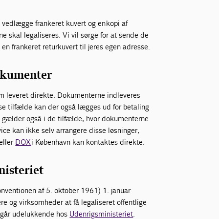
vedlægge frankeret kuvert og en kopi af
e skal legaliseres. Vi vil sørge for at sende de
 frankeret returkuvert til jeres egen adresse.
dokumenter
em leveret direkte. Dokumenterne indleveres
isse tilfælde kan der også lægges ud for betaling
t gælder også i de tilfælde, hvor dokumenterne
vice kan ikke selv arrangere disse løsninger,
eller
DOX
i København kan kontaktes direkte.
isteriet
nventionen af 5. oktober 1961) 1. januar
re og virksomheder at få legaliseret offentlige
regår udelukkende hos
Udenrigsministeriet
.