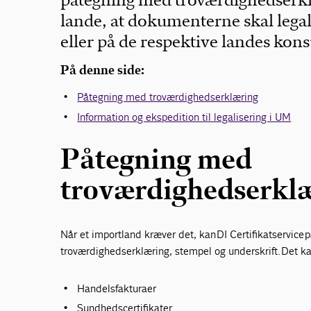
påtegning med troværdighedserk
lande, at dokumenterne skal legal
eller på de respektive landes kon
På denne side:
Påtegning med troværdighedserklæring
Information og ekspedition til legalisering i UM
Påtegning med
troværdighedserkl
Når et importland kræver det, kan DI Certifikatservic
troværdighedserklæring, stempel og underskrift. Det kan
Handelsfakturaer
Sundhedscertifikater