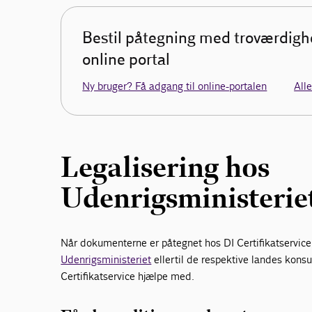
Bestil påtegning med troværdigh
online portal
Ny bruger? Få adgang til online-portalen
All
Legalisering hos
Udenrigsministerie
Når dokumenterne er påtegnet hos DI Certifikatservice, s
Udenrigsministeriet
eller til de respektive landes kon
Certifikatservice hjælpe med.